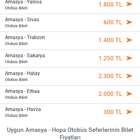
Amasya - Yalova
1.800 TL
Otobüs Bileti
Amasya - Sivas
600 TL
Otobüs Bileti
Amasya - Trabzon
1.400 TL
Otobüs Bileti
Amasya - Sakarya
1.250 TL
Otobüs Bileti
Amasya - Hatay
2.300 TL
Otobüs Bileti
Amasya - Erbaa
2.000 TL
Otobüs Bileti
Amasya - Havza
300 TL
Otobüs Bileti
Uygun Amasya - Hopa Otobüs Seferlerinin Bilet
Fiyatları