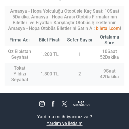
Amasya - Hopa Yolculuğu Otobüsle Kaç Saat: 10Saat
5Dakika. Amasya - Hopa Arası Otobüs Firmalarının
Biletleri ve Fiyatları Karşılaştır Otobüs Şirketlerinin
Amasya - Hopa Otobüs Biletlerini Satın Al:
biletall.com
!
Ortalama
Firma Adı
Bilet Fiyatı
Sefer Sayısı
Süre
Öz Elbistan
10Saat
1.200 TL
1
Seyahat
52Dakika
Tokat
9Saat
Yıldızı
1.800 TL
2
42Dakika
Seyahat
Yardıma mı ihtiyacınız var?
Yardım ve İletişim