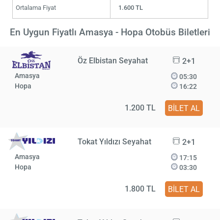
Ortalama Fiyat
1.600 TL
En Uygun Fiyatlı Amasya - Hopa Otobüs Biletleri
Öz Elbistan Seyahat
2+1
Amasya
05:30
Hopa
16:22
1.200 TL
BİLET AL
Tokat Yıldızı Seyahat
2+1
Amasya
17:15
Hopa
03:30
1.800 TL
BİLET AL