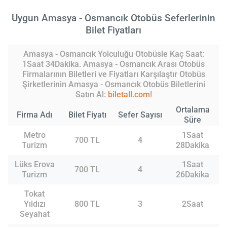
Uygun Amasya - Osmancık Otobüs Seferlerinin
Bilet Fiyatları
Amasya - Osmancık Yolculuğu Otobüsle Kaç Saat:
1Saat 34Dakika. Amasya - Osmancık Arası Otobüs
Firmalarının Biletleri ve Fiyatları Karşılaştır Otobüs
Şirketlerinin Amasya - Osmancık Otobüs Biletlerini
Satın Al:
biletall.com
!
Ortalama
Firma Adı
Bilet Fiyatı
Sefer Sayısı
Süre
Metro
1Saat
700 TL
4
Turizm
28Dakika
Lüks Erova
1Saat
700 TL
4
Turizm
26Dakika
Tokat
Yıldızı
800 TL
3
2Saat
Seyahat