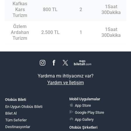
Kafkas
1Saat
Kars
800 TL
2
30Dakika
Turizm
Özlem
1Saat
Ardahan
2.500 TL
1
30Dakika
Turizm
Yardıma mı ihtiyacınız var?
Yardım ve İletişim
Mobil Uygulamalar
Otobüs Bileti
App Store
En Uygun Otobüs Bileti
Google Play Store
Bilet Al
App Gallery
Tüm Seferler
Destinasyonlar
Otobüs Şirketleri