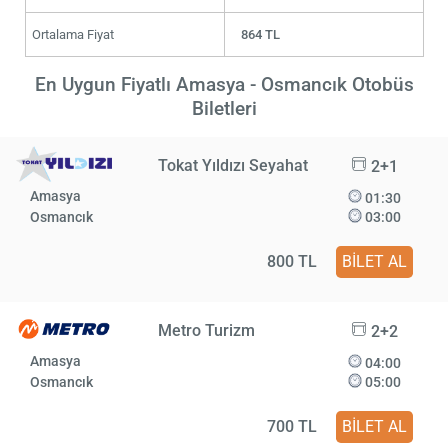
Ortalama Fiyat
864 TL
En Uygun Fiyatlı Amasya - Osmancık Otobüs
Biletleri
Tokat Yıldızı Seyahat
2+1
Amasya
01:30
Osmancık
03:00
800 TL
BİLET AL
Metro Turizm
2+2
Amasya
04:00
Osmancık
05:00
700 TL
BİLET AL