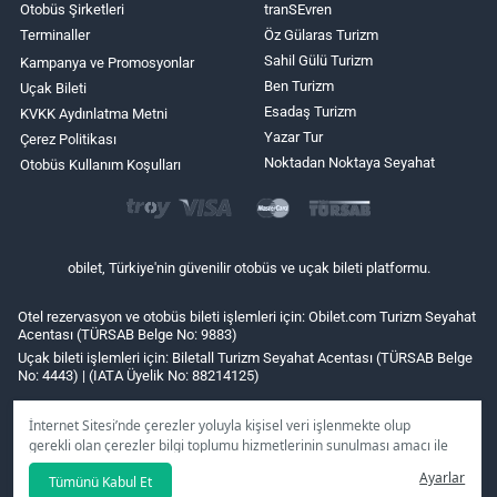
Otobüs Şirketleri
tranSEvren
Terminaller
Öz Gülaras Turizm
Sahil Gülü Turizm
Kampanya ve Promosyonlar
Ben Turizm
Uçak Bileti
Esadaş Turizm
KVKK Aydınlatma Metni
Yazar Tur
Çerez Politikası
Noktadan Noktaya Seyahat
Otobüs Kullanım Koşulları
obilet, Türkiye'nin güvenilir otobüs ve uçak bileti platformu.
Otel rezervasyon ve otobüs bileti işlemleri için: Obilet.com Turizm Seyahat
Acentası (TÜRSAB Belge No: 9883)
Uçak bileti işlemleri için: Biletall Turizm Seyahat Acentası (TÜRSAB Belge
No: 4443) | (IATA Üyelik No: 88214125)
İnternet Sitesi’nde çerezler yoluyla kişisel veri işlenmekte olup
gerekli olan çerezler bilgi toplumu hizmetlerinin sunulması amacı ile
kullanılmaktadır. Tercihleriniz doğrultusunda size özel
Ayarlar
Tümünü Kabul Et
kişiselleştirilmiş çerezleri ve özel kampanyaları
reddet
seçeneğine