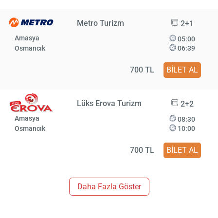
Metro Turizm
2+1
Amasya
05:00
Osmancık
06:39
700 TL
BİLET AL
Lüks Erova Turizm
2+2
Amasya
08:30
Osmancık
10:00
700 TL
BİLET AL
Daha Fazla Göster