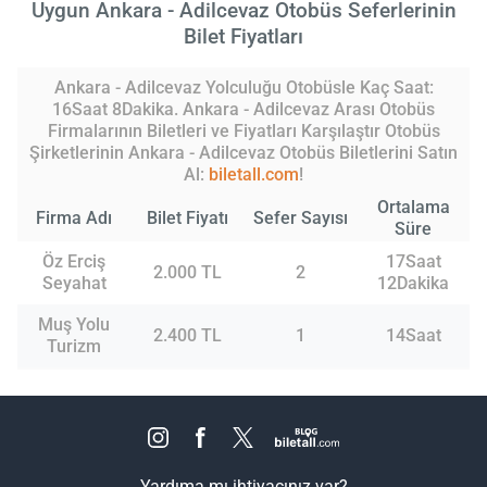
Uygun Ankara - Adilcevaz Otobüs Seferlerinin
Bilet Fiyatları
Ankara - Adilcevaz Yolculuğu Otobüsle Kaç Saat:
16Saat 8Dakika. Ankara - Adilcevaz Arası Otobüs
Firmalarının Biletleri ve Fiyatları Karşılaştır Otobüs
Şirketlerinin Ankara - Adilcevaz Otobüs Biletlerini Satın
Al:
biletall.com
!
Ortalama
Firma Adı
Bilet Fiyatı
Sefer Sayısı
Süre
Öz Erciş
17Saat
2.000 TL
2
Seyahat
12Dakika
Muş Yolu
2.400 TL
1
14Saat
Turizm
Yardıma mı ihtiyacınız var?