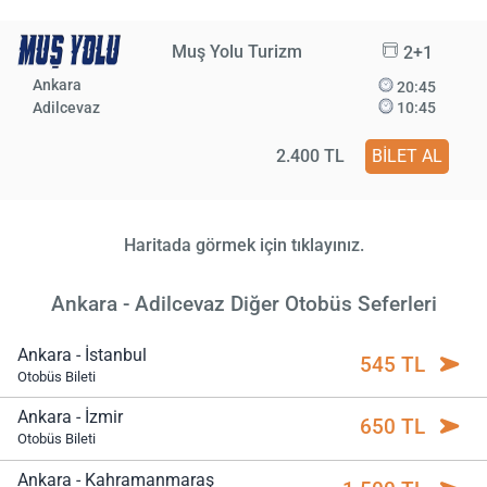
Muş Yolu Turizm
2+1
Ankara
20:45
Adilcevaz
10:45
2.400 TL
BİLET AL
Haritada görmek için tıklayınız.
Ankara - Adilcevaz Diğer Otobüs Seferleri
Ankara - İstanbul
545 TL
Otobüs Bileti
Ankara - İzmir
650 TL
Otobüs Bileti
Ankara - Kahramanmaraş