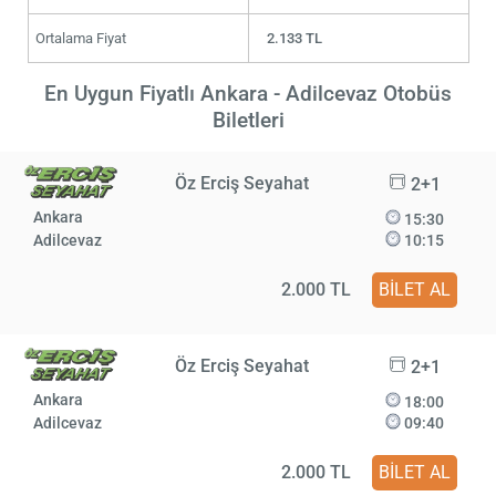
Ortalama Fiyat
2.133 TL
En Uygun Fiyatlı Ankara - Adilcevaz Otobüs
Biletleri
Öz Erciş Seyahat
2+1
Ankara
15:30
Adilcevaz
10:15
2.000 TL
BİLET AL
Öz Erciş Seyahat
2+1
Ankara
18:00
Adilcevaz
09:40
2.000 TL
BİLET AL