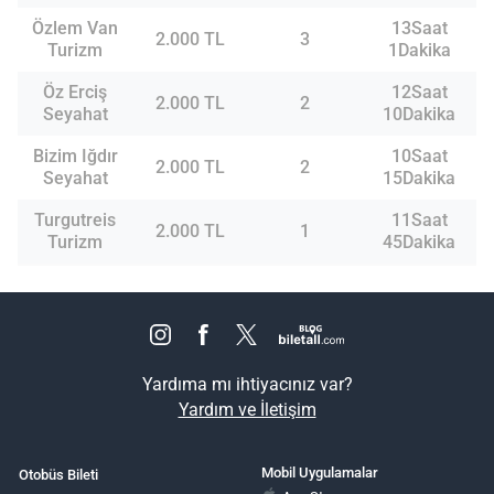
Özlem Van
13Saat
2.000 TL
3
Turizm
1Dakika
Öz Erciş
12Saat
2.000 TL
2
Seyahat
10Dakika
Bizim Iğdır
10Saat
2.000 TL
2
Seyahat
15Dakika
Turgutreis
11Saat
2.000 TL
1
Turizm
45Dakika
Yardıma mı ihtiyacınız var?
Yardım ve İletişim
Mobil Uygulamalar
Otobüs Bileti