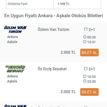
Ortalama Fiyat
1.948 TL
En Uygun Fiyatlı Ankara - Aşkale Otobüs Biletleri
Özlem Van Turizm
2+1
Ankara
00:30
Aşkale
13:31
2.000 TL
BİLET AL
Öz Erciş Seyahat
2+1
Ankara
10:55
Aşkale
23:30
2.000 TL
BİLET AL