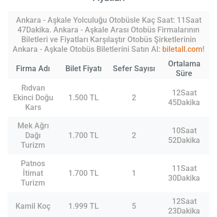
Ankara - Aşkale Yolculuğu Otobüsle Kaç Saat: 11Saat
47Dakika. Ankara - Aşkale Arası Otobüs Firmalarının
Biletleri ve Fiyatları Karşılaştır Otobüs Şirketlerinin
Ankara - Aşkale Otobüs Biletlerini Satın Al:
biletall.com
!
Ortalama
Firma Adı
Bilet Fiyatı
Sefer Sayısı
Süre
Rıdvan
12Saat
Ekinci Doğu
1.500 TL
2
45Dakika
Kars
Mek Ağrı
10Saat
Dağı
1.700 TL
2
52Dakika
Turizm
Patnos
11Saat
İtimat
1.700 TL
1
30Dakika
Turizm
12Saat
Kamil Koç
1.999 TL
5
23Dakika