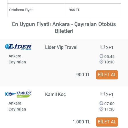
Ortalama Fiyat
966 TL
En Uygun Fiyatlı Ankara - Çayıralan Otobüs
Biletleri
Lider Vip Travel
2+1
Ankara
05:45
Çayıralan
10:30
900 TL
BİLET AL
Kamil Koç
2+1
Ankara
07:00
Çayıralan
11:30
1.000 TL
BİLET AL