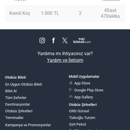
4Saat
Kamil Koç
1.000 TL
2
47Dakika
Yardıma mı ihtiyacınız var?
Yardım ve İletişim
Mobil Uygulamalar
Otobüs Bileti
App Store
En Uygun Otobüs Bileti
Google Play Store
Bilet Al
App Gallery
Tüm Seferler
Destinasyonlar
Otobüs Şirketleri
Otobüs Şirketleri
GNS Günsel
Terminaller
Türkoğlu Turizm
Siirt Petrol
Kampanya ve Promosyonlar