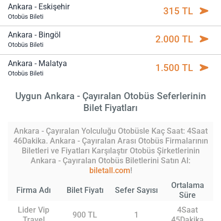
Ankara - Eskişehir
315 TL
Otobüs Bileti
Ankara - Bingöl
2.000 TL
Otobüs Bileti
Ankara - Malatya
1.500 TL
Otobüs Bileti
Uygun Ankara - Çayıralan Otobüs Seferlerinin
Bilet Fiyatları
Ankara - Çayıralan Yolculuğu Otobüsle Kaç Saat: 4Saat
46Dakika. Ankara - Çayıralan Arası Otobüs Firmalarının
Biletleri ve Fiyatları Karşılaştır Otobüs Şirketlerinin
Ankara - Çayıralan Otobüs Biletlerini Satın Al:
biletall.com
!
Ortalama
Firma Adı
Bilet Fiyatı
Sefer Sayısı
Süre
Lider Vip
4Saat
900 TL
1
Travel
45Dakika