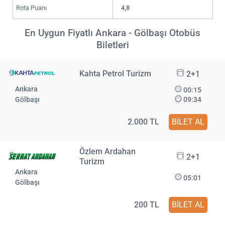
Rota Puanı
4,8
En Uygun Fiyatlı Ankara - Gölbaşı Otobüs
Biletleri
Kahta Petrol Turizm
2+1
Ankara
00:15
Gölbaşı
09:34
2.000 TL
BİLET AL
Özlem Ardahan
2+1
Turizm
Ankara
05:01
Gölbaşı
200 TL
BİLET AL