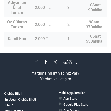
Adıyaman
10Saat
Ünal
2.000 TL
3
19Dakika
Turizm
Öz Gülaras
9Saat
2.000 TL
2
Turizm
37Dakika
10Saat
Kamil Koç
2.009 TL
1
55Dakika
Yardıma mı ihtiyacınız var?
Yardım ve İletişim
Mobil Uygulamalar
Otobüs Bileti
App Store
En Uygun Otobüs Bileti
Google Play Store
Bilet Al
App Gallery
Tüm Seferler