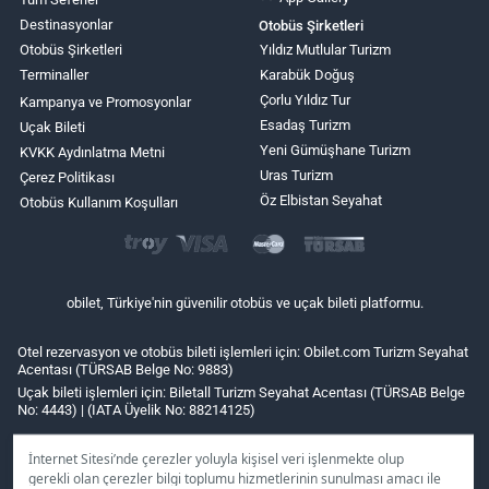
Destinasyonlar
Otobüs Şirketleri
Otobüs Şirketleri
Yıldız Mutlular Turizm
Terminaller
Karabük Doğuş
Çorlu Yıldız Tur
Kampanya ve Promosyonlar
Esadaş Turizm
Uçak Bileti
Yeni Gümüşhane Turizm
KVKK Aydınlatma Metni
Uras Turizm
Çerez Politikası
Öz Elbistan Seyahat
Otobüs Kullanım Koşulları
obilet, Türkiye'nin güvenilir otobüs ve uçak bileti platformu.
Otel rezervasyon ve otobüs bileti işlemleri için: Obilet.com Turizm Seyahat
Acentası (TÜRSAB Belge No: 9883)
Uçak bileti işlemleri için: Biletall Turizm Seyahat Acentası (TÜRSAB Belge
No: 4443) | (IATA Üyelik No: 88214125)
İnternet Sitesi’nde çerezler yoluyla kişisel veri işlenmekte olup
gerekli olan çerezler bilgi toplumu hizmetlerinin sunulması amacı ile