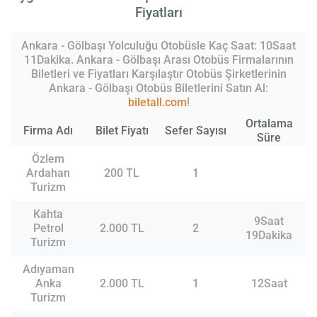
Fiyatları
Ankara - Gölbaşı Yolculuğu Otobüsle Kaç Saat: 10Saat
11Dakika. Ankara - Gölbaşı Arası Otobüs Firmalarının
Biletleri ve Fiyatları Karşılaştır Otobüs Şirketlerinin
Ankara - Gölbaşı Otobüs Biletlerini Satın Al:
biletall.com
!
Ortalama
Firma Adı
Bilet Fiyatı
Sefer Sayısı
Süre
Özlem
Ardahan
200 TL
1
Turizm
Kahta
9Saat
Petrol
2.000 TL
2
19Dakika
Turizm
Adıyaman
Anka
2.000 TL
1
12Saat
Turizm