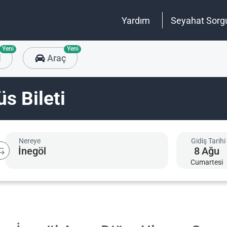
Yardım
Seyahat Sorg
Yeni
Yeni
l
Araç
s Bileti
Nereye
Gidiş Tarihi
8
Ağu
Cumartesi