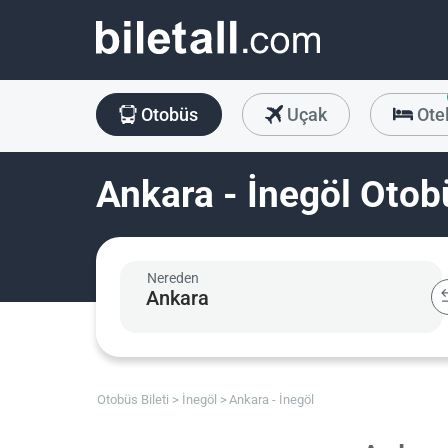
Otobüs
Uçak
Ote
Ankara - İnegöl Otobü
Nereden
Otobüs Bileti
İnegöl
Ankara - İnegöl