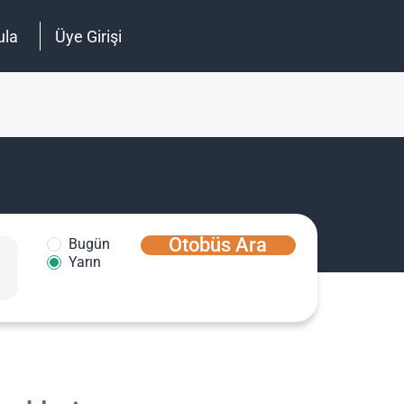
ula
Üye Girişi
Otobüs Ara
Bugün
Yarın