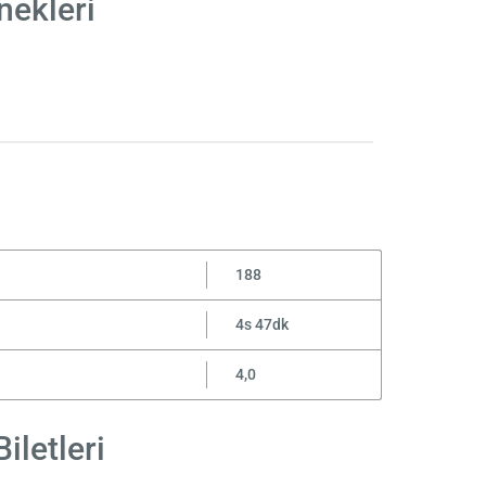
nekleri
188
4s 47dk
4,0
iletleri