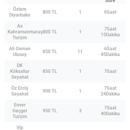
Süre
Özlem
800 TL
1
6Saat
Diyarbakır
As
7Saat
Kahramanmaraş
800 TL
1
15Dakika
Turizm
Ali Osman
6Saat
850 TL
11
Ulusoy
45Dakika
DK
Köksallar
850 TL
1
7Saat
Seyahat
Öz Erciş
7Saat
900 TL
1
Seyahat
24Dakika
Enver
7Saat
Geçgel
950 TL
3
40Dakika
Turizm
Vip