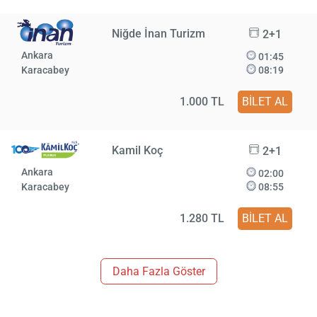
Niğde İnan Turizm
2+1
Ankara
01:45
Karacabey
08:19
1.000 TL
BİLET AL
Kamil Koç
2+1
Ankara
02:00
Karacabey
08:55
1.280 TL
BİLET AL
Daha Fazla Göster