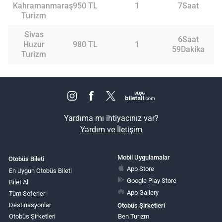
Kahramanmaraş
950 TL
1
7Saat
Turizm
Sivas
6Saat
Huzur
980 TL
1
59Dakika
Turizm
Yardıma mı ihtiyacınız var?
Yardım ve İletişim
Mobil Uygulamalar
Otobüs Bileti
App Store
En Uygun Otobüs Bileti
Google Play Store
Bilet Al
App Gallery
Tüm Seferler
Destinasyonlar
Otobüs Şirketleri
Otobüs Şirketleri
Ben Turizm