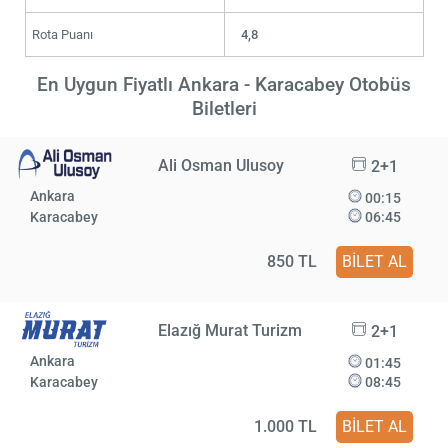
Rota Puanı
4,8
En Uygun Fiyatlı Ankara - Karacabey Otobüs
Biletleri
Ali Osman Ulusoy
2+1
Ankara
00:15
Karacabey
06:45
850 TL
BİLET AL
Elazığ Murat Turizm
2+1
Ankara
01:45
Karacabey
08:45
1.000 TL
BİLET AL