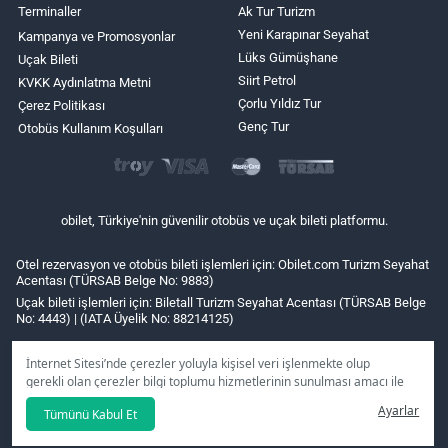
Terminaller
Ak Tur Turizm
Yeni Karapınar Seyahat
Kampanya ve Promosyonlar
Lüks Gümüşhane
Uçak Bileti
Siirt Petrol
KVKK Aydınlatma Metni
Çorlu Yıldız Tur
Çerez Politikası
Genç Tur
Otobüs Kullanım Koşulları
obilet, Türkiye'nin güvenilir otobüs ve uçak bileti platformu.
Otel rezervasyon ve otobüs bileti işlemleri için: Obilet.com Turizm Seyahat
Acentası (TÜRSAB Belge No: 9883)
Uçak bileti işlemleri için: Biletall Turizm Seyahat Acentası (TÜRSAB Belge
No: 4443) | (IATA Üyelik No: 88214125)
İnternet Sitesi’nde çerezler yoluyla kişisel veri işlenmekte olup
gerekli olan çerezler bilgi toplumu hizmetlerinin sunulması amacı ile
kullanılmaktadır. Tercihleriniz doğrultusunda size özel
Ayarlar
Tümünü Kabul Et
kişiselleştirilmiş çerezleri ve özel kampanyaları
reddet
seçeneğine
tıklamanız halinde kullanımınıza sunamayacağız.