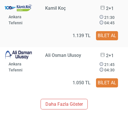
Kamil Koç
2+1
Ankara
21:30
Tefenni
04:45
1.139 TL
BİLET AL
Ali Osman Ulusoy
2+1
Ankara
21:45
Tefenni
04:30
1.050 TL
BİLET AL
Daha Fazla Göster