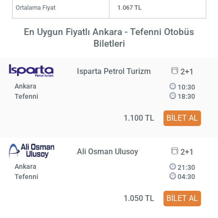
Ortalama Fiyat
1.067 TL
En Uygun Fiyatlı Ankara - Tefenni Otobüs
Biletleri
Isparta Petrol Turizm
2+1
Ankara
10:30
Tefenni
18:30
1.100 TL
BİLET AL
Ali Osman Ulusoy
2+1
Ankara
21:30
Tefenni
04:30
1.050 TL
BİLET AL