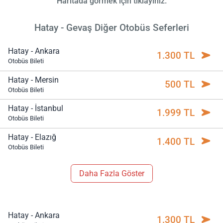
Haritada görmek için tıklayınız.
Hatay - Gevaş Diğer Otobüs Seferleri
Hatay - Ankara
1.300 TL
Otobüs Bileti
Hatay - Mersin
500 TL
Otobüs Bileti
Hatay - İstanbul
1.999 TL
Otobüs Bileti
Hatay - Elazığ
1.400 TL
Otobüs Bileti
Daha Fazla Göster
Hatay - Ankara
1.300 TL