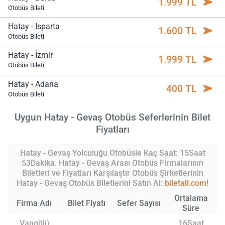
1.999 TL
Otobüs Bileti
Hatay - Isparta
1.600 TL
Otobüs Bileti
Hatay - İzmir
1.999 TL
Otobüs Bileti
Hatay - Adana
400 TL
Otobüs Bileti
Uygun Hatay - Gevaş Otobüs Seferlerinin Bilet
Fiyatları
Hatay - Gevaş Yolculuğu Otobüsle Kaç Saat: 15Saat
53Dakika. Hatay - Gevaş Arası Otobüs Firmalarının
Biletleri ve Fiyatları Karşılaştır Otobüs Şirketlerinin
Hatay - Gevaş Otobüs Biletlerini Satın Al:
biletall.com
!
Ortalama
Firma Adı
Bilet Fiyatı
Sefer Sayısı
Süre
Vangölü
16Saat