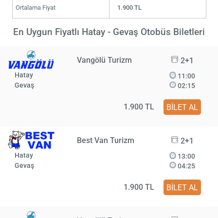
Ortalama Fiyat
1.900 TL
En Uygun Fiyatlı Hatay - Gevaş Otobüs Biletleri
Vangölü Turizm
2+1
Hatay
11:00
Gevaş
02:15
1.900 TL
BİLET AL
Best Van Turizm
2+1
Hatay
13:00
Gevaş
04:25
1.900 TL
BİLET AL