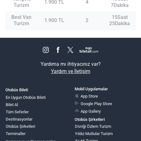
1.900 TL
4
Turizm
7Dakika
Best Van
15Saat
1.900 TL
2
Turizm
25Dakika
Yardıma mı ihtiyacınız var?
Yardım ve İletişim
Mobil Uygulamalar
Otobüs Bileti
App Store
En Uygun Otobüs Bileti
Google Play Store
Bilet Al
App Gallery
Tüm Seferler
Destinasyonlar
Otobüs Şirketleri
Otobüs Şirketleri
Divriği Özlem Turizm
Terminaller
Yıldız Mutlular Turizm
As 66 Turizm