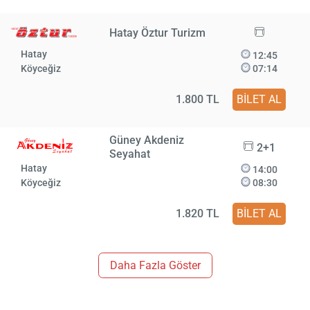
Hatay Öztur Turizm
Hatay
12:45
Köyceğiz
07:14
1.800 TL
BİLET AL
Güney Akdeniz
2+1
Seyahat
Hatay
14:00
Köyceğiz
08:30
1.820 TL
BİLET AL
Daha Fazla Göster