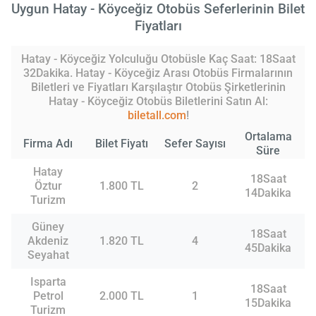
Uygun Hatay - Köyceğiz Otobüs Seferlerinin Bilet
Fiyatları
Hatay - Köyceğiz Yolculuğu Otobüsle Kaç Saat: 18Saat
32Dakika. Hatay - Köyceğiz Arası Otobüs Firmalarının
Biletleri ve Fiyatları Karşılaştır Otobüs Şirketlerinin
Hatay - Köyceğiz Otobüs Biletlerini Satın Al:
biletall.com
!
Ortalama
Firma Adı
Bilet Fiyatı
Sefer Sayısı
Süre
Hatay
18Saat
Öztur
1.800 TL
2
14Dakika
Turizm
Güney
18Saat
Akdeniz
1.820 TL
4
45Dakika
Seyahat
Isparta
18Saat
Petrol
2.000 TL
1
15Dakika
Turizm