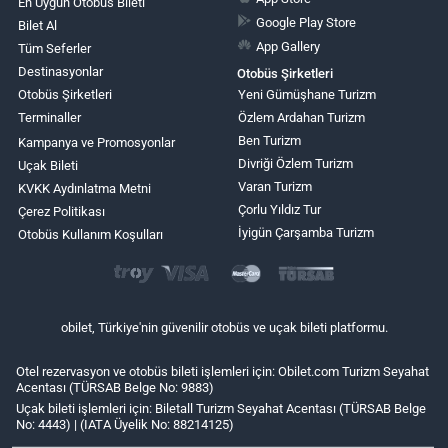
En Uygun Otobüs Bileti
Google Play Store
Bilet Al
App Gallery
Tüm Seferler
Destinasyonlar
Otobüs Şirketleri
Otobüs Şirketleri
Yeni Gümüşhane Turizm
Terminaller
Özlem Ardahan Turizm
Ben Turizm
Kampanya ve Promosyonlar
Divriği Özlem Turizm
Uçak Bileti
Varan Turizm
KVKK Aydınlatma Metni
Çorlu Yıldız Tur
Çerez Politikası
İyigün Çarşamba Turizm
Otobüs Kullanım Koşulları
obilet, Türkiye'nin güvenilir otobüs ve uçak bileti platformu.
Otel rezervasyon ve otobüs bileti işlemleri için: Obilet.com Turizm Seyahat
Acentası (TÜRSAB Belge No: 9883)
Uçak bileti işlemleri için: Biletall Turizm Seyahat Acentası (TÜRSAB Belge
No: 4443) | (IATA Üyelik No: 88214125)