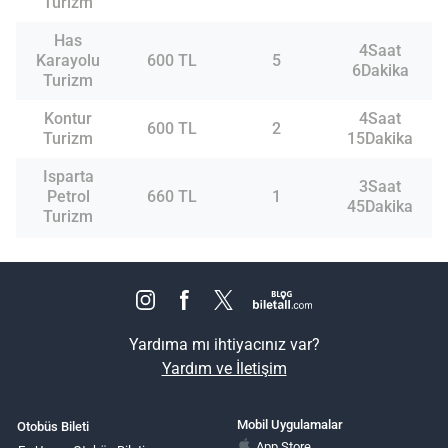
Turizm
Has
4Saat
Karayolu
600 TL
5
6Dakika
Turizm
Kontur
4Saat
600 TL
2
Turizm
15Dakika
Isparta
3Saat
Petrol
660 TL
1
45Dakika
Turizm
Yardıma mı ihtiyacınız var?
Yardım ve İletişim
Mobil Uygulamalar
Otobüs Bileti
App Store