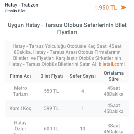
Hatay - Trabzon
1.950 TL
Otobüs Bileti
Uygun Hatay - Tarsus Otobüs Seferlerinin Bilet
Fiyatları
Hatay - Tarsus Yolculuğu Otobüsle Kaç Saat: 4Saat
6Dakika. Hatay - Tarsus Arası Otobüs Firmalarının
Biletleri ve Fiyatları Karşılaştır Otobüs Şirketlerinin
Hatay - Tarsus Otobüs Biletlerini Satın Al:
biletall.com
!
Ortalama
Firma Adı
Bilet Fiyatı
Sefer Sayısı
Süre
Metro
4Saat
550 TL
4
Turizm
48Dakika
4Saat
Kamil Koç
599 TL
1
45Dakika
Hatay
3Saat
Öztur
600 TL
10
46Dakika