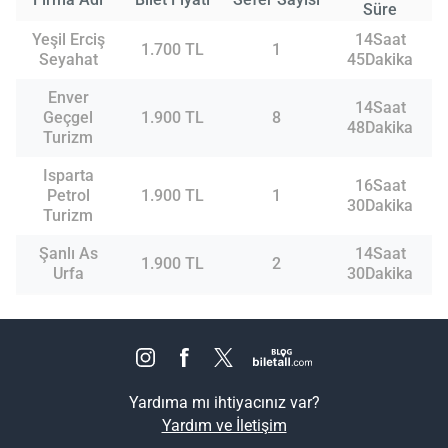
Süre
Yeşil Erciş
14Saat
1.700 TL
1
Seyahat
45Dakika
Enver
14Saat
Geçgel
1.900 TL
8
48Dakika
Turizm
Isparta
16Saat
Petrol
1.900 TL
1
30Dakika
Turizm
Şanlı As
14Saat
1.900 TL
2
Urfa
30Dakika
Yardıma mı ihtiyacınız var?
Yardım ve İletişim