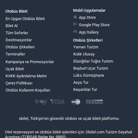
Mobil Uygulamalar
Otobüs Bileti
App Store
En Uygun Otobüs Bileti
Google Play Store
Bilet Al
App Gallery
Tüm Seferler
Destinasyonlar
Otobüs Şirketleri
Otobüs Şirketleri
Yaman Turizm
Terminaller
Kıdık Ulusay
Elazığlılar Tuğra Turizm
Kampanya ve Promosyonlar
Bayburt Uçar Turizm
Uçak Bileti
Lüks Gümüşhane
KVKK Aydınlatma Metni
Asya Tur
Çerez Politikası
Keşanlılar Tur
Otobüs Kullanım Koşulları
obilet, Türkiye'nin güvenilir otobüs ve uçak bileti platformu.
Otel rezervasyon ve otobüs bileti işlemleri için: Obilet.com Turizm Seyahat
Acentası (TÜRSAB Belge No: 9883)