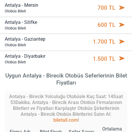
Antalya - Mersin
700 TL
Otobüs Bileti
Antalya - Silifke
600 TL
Otobüs Bileti
Antalya - Gaziantep
1.700 TL
Otobüs Bileti
Antalya - Diyarbakır
1.500 TL
Otobüs Bileti
Uygun Antalya - Birecik Otobüs Seferlerinin Bilet
Fiyatları
Antalya - Birecik Yolculuğu Otobüsle Kaç Saat: 14Saat
53Dakika. Antalya - Birecik Arası Otobüs Firmalarının
Biletleri ve Fiyatları Karşılaştır Otobüs Şirketlerinin
Antalya - Birecik Otobüs Biletlerini Satın Al:
biletall.com
!
Ortalama
Firma Adı
Bilet Fiyatı
Sefer Sayısı