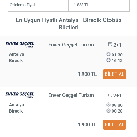
Ortalama Fiyat
1.883 TL
En Uygun Fiyatlı Antalya - Birecik Otobüs
Biletleri
Enver Geçgel Turizm
2+1
Antalya
01:30
Birecik
16:13
1.900 TL
BİLET AL
Enver Geçgel Turizm
2+1
Antalya
09:30
Birecik
00:28
1.900 TL
BİLET AL