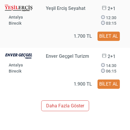
Yeşil Erciş Seyahat
2+1
Antalya
12:30
Birecik
03:15
1.700 TL
BİLET AL
Enver Geçgel Turizm
2+1
Antalya
14:30
Birecik
06:15
1.900 TL
BİLET AL
Daha Fazla Göster