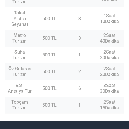
Turizm
Tokat
1Saat
Yıldızı
500 TL
3
10Dakika
Seyahat
Metro
2Saat
500 TL
3
Turizm
40Dakika
Süha
2Saat
500 TL
1
Turizm
30Dakika
Öz Gülaras
2Saat
500 TL
2
Turizm
20Dakika
Batı
3Saat
500 TL
6
Antalya Tur
30Dakika
Topçam
2Saat
500 TL
1
Turizm
15Dakika