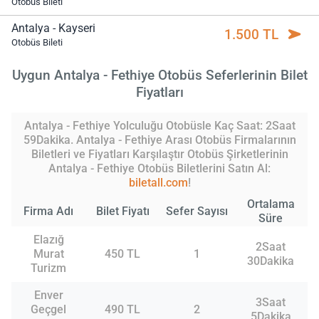
Otobüs Bileti
Antalya - Kayseri
1.500 TL
Otobüs Bileti
Uygun Antalya - Fethiye Otobüs Seferlerinin Bilet
Fiyatları
Antalya - Fethiye Yolculuğu Otobüsle Kaç Saat: 2Saat
59Dakika. Antalya - Fethiye Arası Otobüs Firmalarının
Biletleri ve Fiyatları Karşılaştır Otobüs Şirketlerinin
Antalya - Fethiye Otobüs Biletlerini Satın Al:
biletall.com
!
Ortalama
Firma Adı
Bilet Fiyatı
Sefer Sayısı
Süre
Elazığ
2Saat
Murat
450 TL
1
30Dakika
Turizm
Enver
3Saat
Geçgel
490 TL
2
5Dakika