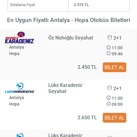
Ortalama Fiyat
2.575 TL
En Uygun Fiyatlı Antalya - Hopa Otobüs Biletleri
Öz Nuhoğlu Seyahat
2+1
Antalya
11:00
Hopa
09:46
2.450 TL
BİLET AL
Lüks Karadeniz
2+1
Seyahat
Antalya
11:00
Hopa
09:00
2.650 TL
BİLET AL
Lüks Karadeniz