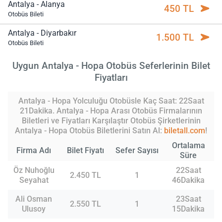
Antalya - Alanya
450 TL
Otobüs Bileti
Antalya - Diyarbakır
1.500 TL
Otobüs Bileti
Uygun Antalya - Hopa Otobüs Seferlerinin Bilet
Fiyatları
Antalya - Hopa Yolculuğu Otobüsle Kaç Saat: 22Saat
21Dakika. Antalya - Hopa Arası Otobüs Firmalarının
Biletleri ve Fiyatları Karşılaştır Otobüs Şirketlerinin
Antalya - Hopa Otobüs Biletlerini Satın Al:
biletall.com
!
Ortalama
Firma Adı
Bilet Fiyatı
Sefer Sayısı
Süre
Öz Nuhoğlu
22Saat
2.450 TL
1
Seyahat
46Dakika
Ali Osman
23Saat
2.550 TL
1
Ulusoy
15Dakika