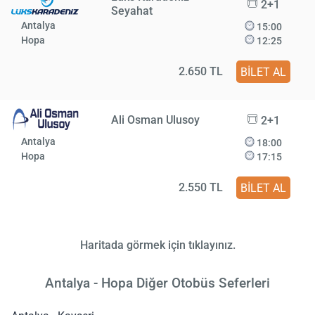
2+1
Seyahat
Antalya
15:00
Hopa
12:25
2.650 TL
BİLET AL
Ali Osman Ulusoy
2+1
Antalya
18:00
Hopa
17:15
2.550 TL
BİLET AL
Haritada görmek için tıklayınız.
Antalya - Hopa Diğer Otobüs Seferleri