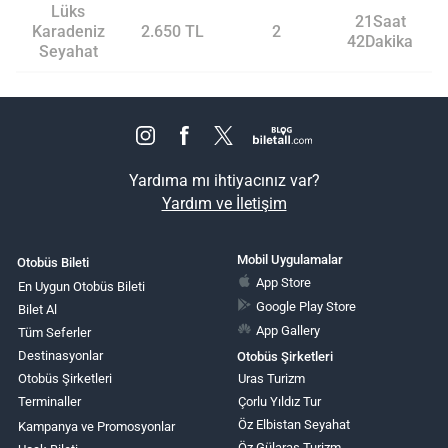
Lüks
21Saat
Karadeniz
2.650 TL
2
42Dakika
Seyahat
Yardıma mı ihtiyacınız var?
Yardım ve İletişim
Mobil Uygulamalar
Otobüs Bileti
App Store
En Uygun Otobüs Bileti
Google Play Store
Bilet Al
App Gallery
Tüm Seferler
Destinasyonlar
Otobüs Şirketleri
Otobüs Şirketleri
Uras Turizm
Terminaller
Çorlu Yıldız Tur
Öz Elbistan Seyahat
Kampanya ve Promosyonlar
Öz Gülaras Turizm