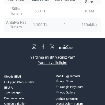
Süre
Süha
500 TL
1
1Saat
Turizm
Antalya Net
1.100 TL
1
45Dakika
Turizm
Yardıma mı ihtiyacınız var?
Yardım ve İletişim
Mobil Uygulamalar
Otobüs Bileti
App Store
En Uygun Otobüs Bileti
Google Play Store
Bilet Al
App Gallery
Tüm Seferler
Destinasyonlar
Otobüs Şirketleri
Otobüs Şirketleri
Divriği Özlem Turizm