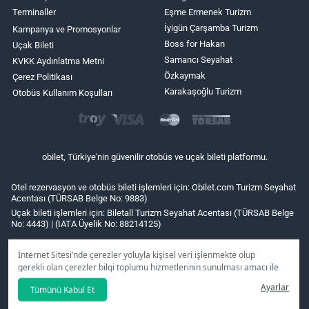
Terminaller
Eşme Ermenek Turizm
İyigün Çarşamba Turizm
Kampanya ve Promosyonlar
Boss for Hakan
Uçak Bileti
Samancı Seyahat
KVKK Aydınlatma Metni
Özkaymak
Çerez Politikası
Karakaşoğlu Turizm
Otobüs Kullanım Koşulları
obilet, Türkiye'nin güvenilir otobüs ve uçak bileti platformu.
Otel rezervasyon ve otobüs bileti işlemleri için: Obilet.com Turizm Seyahat
Acentası (TÜRSAB Belge No: 9883)
Uçak bileti işlemleri için: Biletall Turizm Seyahat Acentası (TÜRSAB Belge
No: 4443) | (IATA Üyelik No: 88214125)
İnternet Sitesi’nde çerezler yoluyla kişisel veri işlenmekte olup
gerekli olan çerezler bilgi toplumu hizmetlerinin sunulması amacı ile
kullanılmaktadır. Tercihleriniz doğrultusunda size özel
Ayarlar
Tümünü Kabul Et
kişiselleştirilmiş çerezleri ve özel kampanyaları
reddet
seçeneğine
tıklamanız halinde kullanımınıza sunamayacağız.