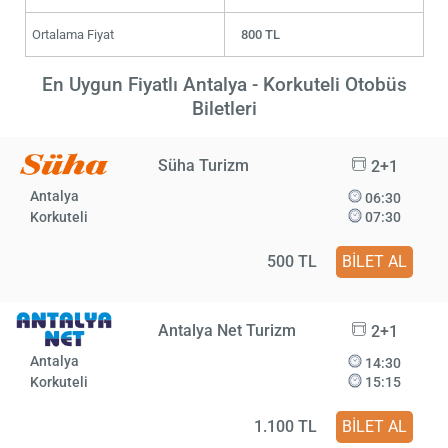
Ortalama Fiyat
800 TL
En Uygun Fiyatlı Antalya - Korkuteli Otobüs
Biletleri
Süha Turizm
2+1
Antalya
06:30
Korkuteli
07:30
500 TL
BİLET AL
Antalya Net Turizm
2+1
Antalya
14:30
Korkuteli
15:15
1.100 TL
BİLET AL