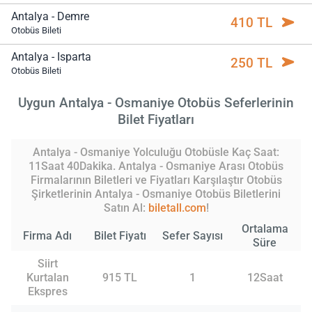
Antalya - Demre
410 TL
Otobüs Bileti
Antalya - Isparta
250 TL
Otobüs Bileti
Uygun Antalya - Osmaniye Otobüs Seferlerinin
Bilet Fiyatları
Antalya - Osmaniye Yolculuğu Otobüsle Kaç Saat:
11Saat 40Dakika. Antalya - Osmaniye Arası Otobüs
Firmalarının Biletleri ve Fiyatları Karşılaştır Otobüs
Şirketlerinin Antalya - Osmaniye Otobüs Biletlerini
Satın Al:
biletall.com
!
Ortalama
Firma Adı
Bilet Fiyatı
Sefer Sayısı
Süre
Siirt
Kurtalan
915 TL
1
12Saat
Ekspres