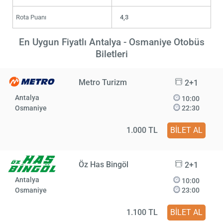
Rota Puanı
4,3
En Uygun Fiyatlı Antalya - Osmaniye Otobüs
Biletleri
Metro Turizm
2+1
Antalya
10:00
Osmaniye
22:30
1.000 TL
BİLET AL
Öz Has Bingöl
2+1
Antalya
10:00
Osmaniye
23:00
1.100 TL
BİLET AL