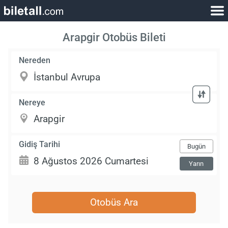
Arapgir Otobüs Bileti
Nereden
Nereye
Gidiş Tarihi
Bugün
Yarın
Otobüs Ara