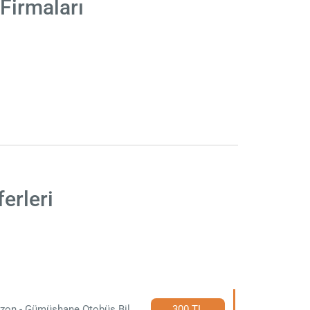
Firmaları
erleri
Trabzon - Gümüşhane Otobüs Bileti
300 TL