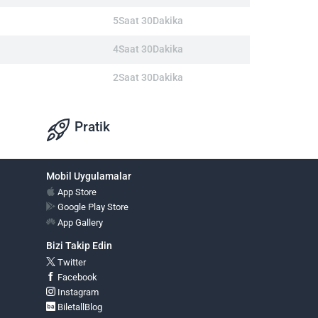
5Saat 30Dakika
4Saat 30Dakika
2Saat 30Dakika
Pratik
Mobil Uygulamalar
App Store
Google Play Store
App Gallery
Bizi Takip Edin
Twitter
Facebook
Instagram
BiletallBlog