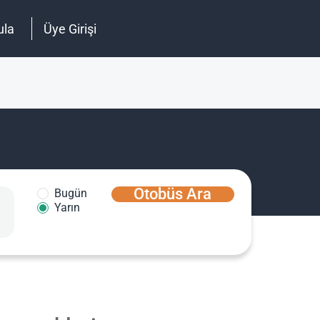
ula
Üye Girişi
Otobüs Ara
Bugün
Yarın