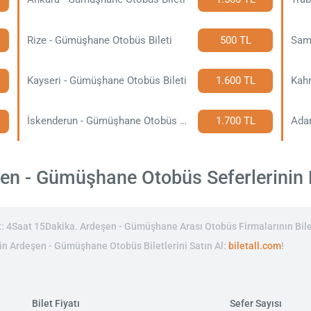
Rize - Gümüşhane Otobüs Bileti
500 TL
Kayseri - Gümüşhane Otobüs Bileti
1.600 TL
İskenderun - Gümüşhane Otobüs Bileti
1.700 TL
Ada
n - Gümüşhane Otobüs Seferlerinin Bi
 4Saat 15Dakika. Ardeşen - Gümüşhane Arası Otobüs Firmalarının Bilet
inin Ardeşen - Gümüşhane Otobüs Biletlerini Satın Al:
biletall.com
!
Bilet Fiyatı
Sefer Sayısı