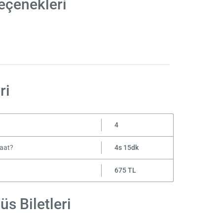
eçenekleri
ri
4
Saat?
4s 15dk
675 TL
s Biletleri