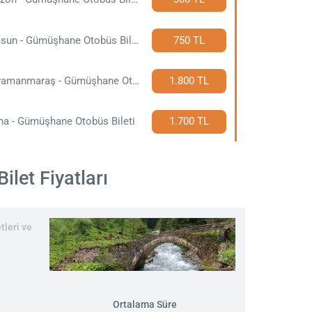
Samsun - Gümüşhane Otobüs Bileti
750 TL
Kahramanmaraş - Gümüşhane Otobüs Bileti
1.800 TL
na - Gümüşhane Otobüs Bileti
1.700 TL
let Fiyatları
leri ve
Ortalama Süre