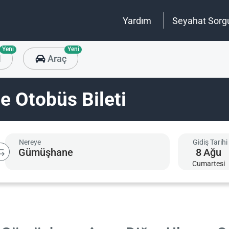
Yardım
Seyahat Sorg
Yeni
Yeni
l
Araç
 Otobüs Bileti
Nereye
Gidiş Tarihi
8
Ağu
Cumartesi