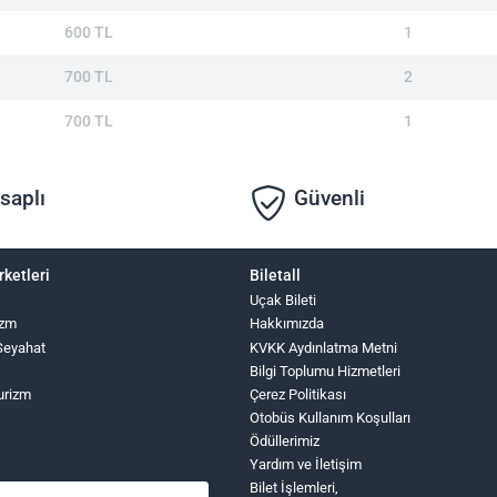
600 TL
1
700 TL
2
700 TL
1
saplı
Güvenli
rketleri
Biletall
Uçak Bileti
izm
Hakkımızda
Seyahat
KVKK Aydınlatma Metni
Bilgi Toplumu Hizmetleri
urizm
Çerez Politikası
Otobüs Kullanım Koşulları
Ödüllerimiz
Yardım ve İletişim
Bilet İşlemleri,