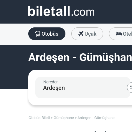
Otobüs
Uçak
Ote
Ardeşen - Gümüşhane
Nereden
Otobüs Bileti
Gümüşhane
Ardeşen - Gümüşhane