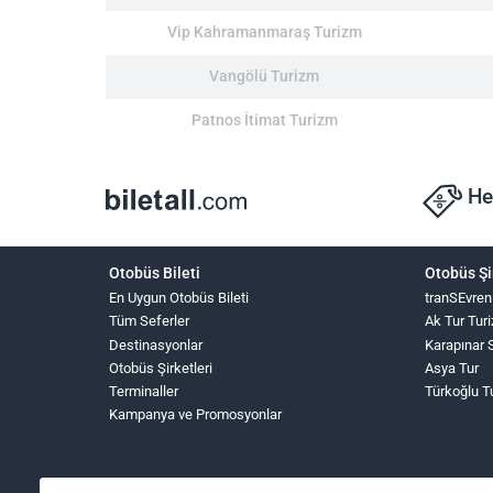
Vip Kahramanmaraş Turizm
Vangölü Turizm
Patnos İtimat Turizm
He
Otobüs Bileti
Otobüs Şi
En Uygun Otobüs Bileti
tranSEvren
Tüm Seferler
Ak Tur Tur
Destinasyonlar
Karapınar 
Otobüs Şirketleri
Asya Tur
Terminaller
Türkoğlu T
Kampanya ve Promosyonlar