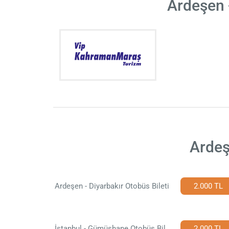
Ardeşen 
Ardeş
Ardeşen - Diyarbakır Otobüs Bileti
2.000 TL
İstanbul - Gümüşhane Otobüs Bileti
2.000 TL