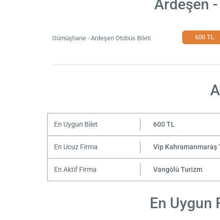
Ardeşen -
600 TL
Gümüşhane - Ardeşen Otobüs Bileti
A
En Uygun Bilet
600 TL
En Ucuz Firma
Vip Kahramanmaraş 
En Aktif Firma
Vangölü Turizm
En Uygun F