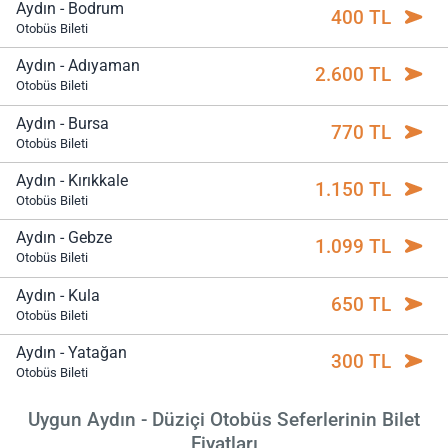
Aydın - Bodrum
400 TL
Otobüs Bileti
Aydın - Adıyaman
2.600 TL
Otobüs Bileti
Aydın - Bursa
770 TL
Otobüs Bileti
Aydın - Kırıkkale
1.150 TL
Otobüs Bileti
Aydın - Gebze
1.099 TL
Otobüs Bileti
Aydın - Kula
650 TL
Otobüs Bileti
Aydın - Yatağan
300 TL
Otobüs Bileti
Uygun Aydın - Düziçi Otobüs Seferlerinin Bilet
Fiyatları