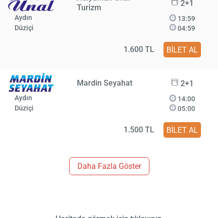
2+1
Turizm
Aydın
13:59
Düziçi
04:59
1.600 TL
BİLET AL
Mardin Seyahat
2+1
Aydın
14:00
Düziçi
05:00
1.500 TL
BİLET AL
Daha Fazla Göster