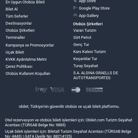
App Store
En Uygun Otobüs Bileti
Google Play Store
Bilet Al
App Gallery
Tüm Seferler
Destinasyonlar
Otobüs Şirketleri
Otobüs Şirketleri
Varan Turizm
Terminaller
Siirt Petrol
Genç Tur
Kampanya ve Promosyonlar
Kars Kalesi Turizm
Uçak Bileti
Keşanlılar Tur
KVKK Aydınlatma Metni
Turay Seyahat
Çerez Politikası
S.A. ALSINA GRAELLS DE
Otobüs Kullanım Koşulları
AUTOTRANSPORTES
obilet, Türkiye'nin güvenilir otobüs ve uçak bileti platformu.
Otel rezervasyon ve otobüs bileti işlemleri için: Obilet.com Turizm Seyahat
Acentası (TÜRSAB Belge No: 9883)
Uçak bileti işlemleri için: Biletall Turizm Seyahat Acentası (TÜRSAB Belge
No: 4443) | (IATA Üyelik No: 88214125)