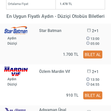
Ortalama Fiyat
1.478 TL
En Uygun Fiyatlı Aydın - Düziçi Otobüs Biletleri
Star Batman
2+1
Aydın
13:00
Düziçi
05:00
1.700 TL
BİLET AL
Özlem Mardin Vif
2+1
Aydın
13:50
Düziçi
04:55
910 TL
BİLET AL
Adıyaman Ünal