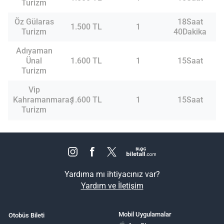
Turizm
Öz Gülaras
18Saat
1.500 TL
1
Turizm
40Dakika
Adıyaman
Ünal
1.600 TL
1
15Saat
Turizm
Vip
Kahramanmaraş
1.600 TL
1
15Saat
Turizm
Yardıma mı ihtiyacınız var?
Yardım ve İletişim
Mobil Uygulamalar
Otobüs Bileti