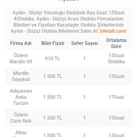
Aydın - Düziçi Yolculuğu Otobüsle Kaç Saat: 15Saat
45Dakika. Aydın - Düziçi Arası Otobüs Firmalarının
Biletleri ve Fiyatları Karşılaştır Otobüs Şirketlerinin
Aydın - Düziçi Otobüs Biletlerini Satın Al:
biletall.com
!
Ortalama
Firma Adı
Bilet Fiyatı
Sefer Sayısı
Süre
Özlem
15Saat
910 TL
1
Mardin Vif
5Dakika
Mardin
1.500 TL
1
15Saat
Seyahat
Adıyaman
Anka
1.500 TL
1
17Saat
Turizm
Özlem
1.500 TL
1
15Saat
Cizre Nuh
Aksu
1.500 TL
1
15Saat