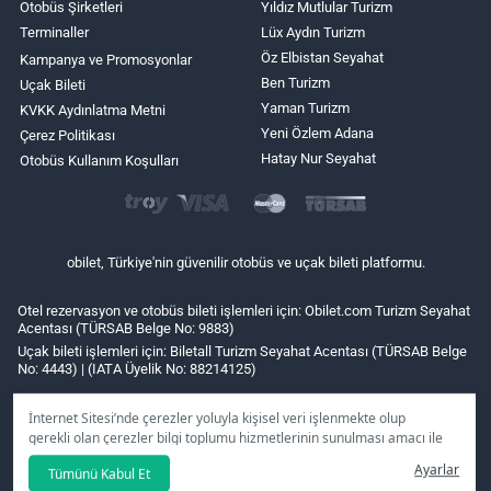
Otobüs Şirketleri
Yıldız Mutlular Turizm
Terminaller
Lüx Aydın Turizm
Öz Elbistan Seyahat
Kampanya ve Promosyonlar
Ben Turizm
Uçak Bileti
Yaman Turizm
KVKK Aydınlatma Metni
Yeni Özlem Adana
Çerez Politikası
Hatay Nur Seyahat
Otobüs Kullanım Koşulları
obilet, Türkiye'nin güvenilir otobüs ve uçak bileti platformu.
Otel rezervasyon ve otobüs bileti işlemleri için: Obilet.com Turizm Seyahat
Acentası (TÜRSAB Belge No: 9883)
Uçak bileti işlemleri için: Biletall Turizm Seyahat Acentası (TÜRSAB Belge
No: 4443) | (IATA Üyelik No: 88214125)
İnternet Sitesi’nde çerezler yoluyla kişisel veri işlenmekte olup
gerekli olan çerezler bilgi toplumu hizmetlerinin sunulması amacı ile
kullanılmaktadır. Tercihleriniz doğrultusunda size özel
Ayarlar
Tümünü Kabul Et
kişiselleştirilmiş çerezleri ve özel kampanyaları
reddet
seçeneğine