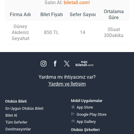
Satın Al:
biletall.com
!
Ortalama
Firma Adı
Bilet Fiyatı
Sefer Sayısı
Süre
Güney
3Saat
Akdeniz
850 TL
14
30Dakika
Seyahat
Yardıma mı ihtiyacınız var?
Yardım ve İletişim
Mobil Uygulamalar
Otobüs Bileti
App Store
En Uygun Otobüs Bileti
Google Play Store
Bilet Al
App Gallery
Tüm Seferler
Destinasyonlar
Otobüs Şirketleri