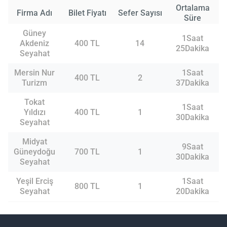
Ortalama
Firma Adı
Bilet Fiyatı
Sefer Sayısı
Süre
Güney
1Saat
Akdeniz
400 TL
14
25Dakika
Seyahat
Mersin Nur
1Saat
400 TL
2
Turizm
37Dakika
Tokat
1Saat
Yıldızı
400 TL
1
30Dakika
Seyahat
Midyat
9Saat
Güneydoğu
700 TL
1
30Dakika
Seyahat
Yeşil Erciş
1Saat
800 TL
1
Seyahat
20Dakika