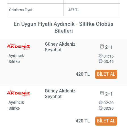
Ortalama Fiyat
487 TL
En Uygun Fiyatlı Aydıncık - Silifke Otobüs
Biletleri
Güney Akdeniz
2+1
Seyahat
Aydıncık
01:15
Silifke
03:45
420 TL
BİLET AL
Güney Akdeniz
2+1
Seyahat
Aydıncık
02:30
Silifke
03:30
420 TL
BİLET AL