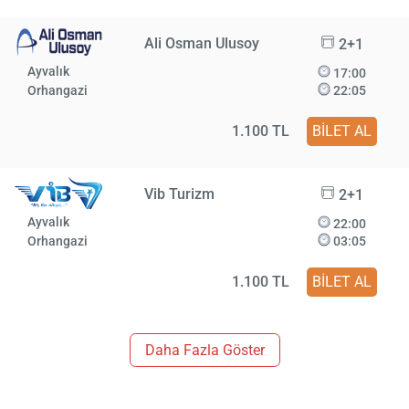
Ali Osman Ulusoy
2+1
Ayvalık
17:00
Orhangazi
22:05
1.100 TL
BİLET AL
Vib Turizm
2+1
Ayvalık
22:00
Orhangazi
03:05
1.100 TL
BİLET AL
Daha Fazla Göster