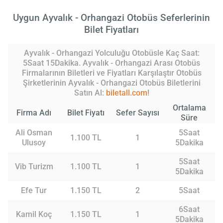
Uygun Ayvalık - Orhangazi Otobüs Seferlerinin
Bilet Fiyatları
Ayvalık - Orhangazi Yolculuğu Otobüsle Kaç Saat:
5Saat 15Dakika. Ayvalık - Orhangazi Arası Otobüs
Firmalarının Biletleri ve Fiyatları Karşılaştır Otobüs
Şirketlerinin Ayvalık - Orhangazi Otobüs Biletlerini
Satın Al:
biletall.com
!
Ortalama
Firma Adı
Bilet Fiyatı
Sefer Sayısı
Süre
Ali Osman
5Saat
1.100 TL
1
Ulusoy
5Dakika
5Saat
Vib Turizm
1.100 TL
1
5Dakika
Efe Tur
1.150 TL
2
5Saat
6Saat
Kamil Koç
1.150 TL
1
5Dakika