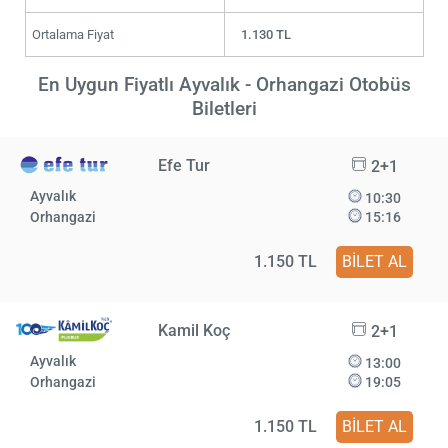
Ortalama Fiyat
1.130 TL
En Uygun Fiyatlı Ayvalık - Orhangazi Otobüs
Biletleri
Efe Tur
2+1
Ayvalık
10:30
Orhangazi
15:16
1.150 TL
BİLET AL
Kamil Koç
2+1
Ayvalık
13:00
Orhangazi
19:05
1.150 TL
BİLET AL