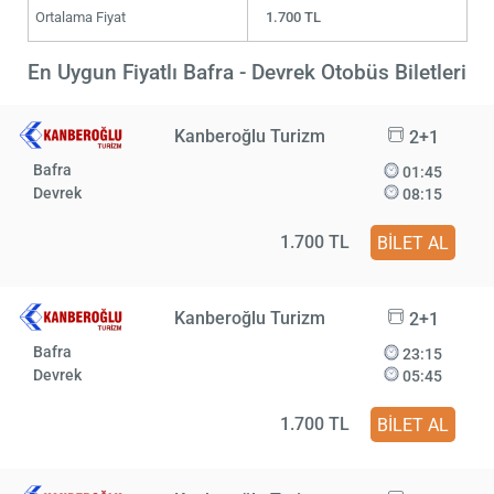
Ortalama Fiyat
1.700 TL
En Uygun Fiyatlı Bafra - Devrek Otobüs Biletleri
Kanberoğlu Turizm
2+1
Bafra
01:45
Devrek
08:15
1.700 TL
BİLET AL
Kanberoğlu Turizm
2+1
Bafra
23:15
Devrek
05:45
1.700 TL
BİLET AL