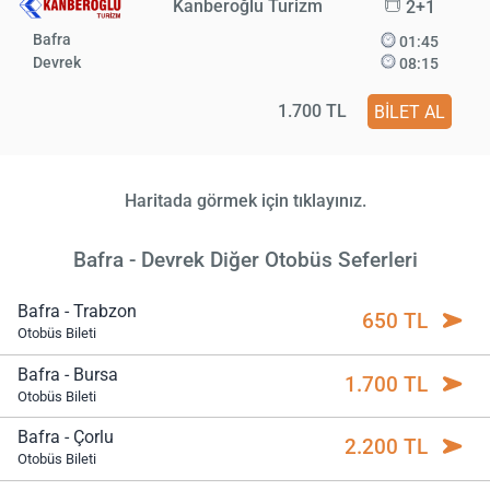
Kanberoğlu Turizm
2+1
Bafra
01:45
Devrek
08:15
1.700 TL
BİLET AL
Haritada görmek için tıklayınız.
Bafra - Devrek Diğer Otobüs Seferleri
Bafra - Trabzon
650 TL
Otobüs Bileti
Bafra - Bursa
1.700 TL
Otobüs Bileti
Bafra - Çorlu
2.200 TL
Otobüs Bileti