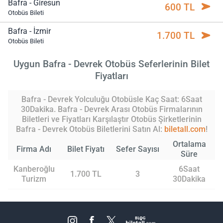
Bafra - Giresun
600 TL
Otobüs Bileti
Bafra - İzmir
1.700 TL
Otobüs Bileti
Uygun Bafra - Devrek Otobüs Seferlerinin Bilet
Fiyatları
Bafra - Devrek Yolculuğu Otobüsle Kaç Saat: 6Saat
30Dakika. Bafra - Devrek Arası Otobüs Firmalarının
Biletleri ve Fiyatları Karşılaştır Otobüs Şirketlerinin
Bafra - Devrek Otobüs Biletlerini Satın Al:
biletall.com
!
Ortalama
Firma Adı
Bilet Fiyatı
Sefer Sayısı
Süre
Kanberoğlu
6Saat
1.700 TL
3
Turizm
30Dakika