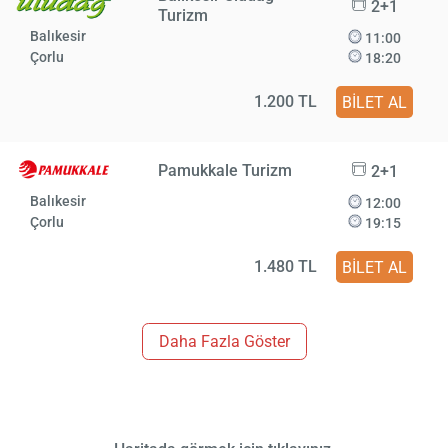
2+1
Turizm
Balıkesir
11:00
Çorlu
18:20
1.200 TL
BİLET AL
Pamukkale Turizm
2+1
Balıkesir
12:00
Çorlu
19:15
1.480 TL
BİLET AL
Daha Fazla Göster