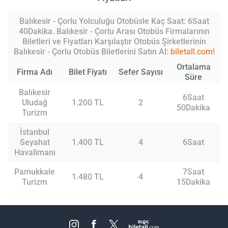
Balıkesir - Çorlu Yolculuğu Otobüsle Kaç Saat: 6Saat
40Dakika. Balıkesir - Çorlu Arası Otobüs Firmalarının
Biletleri ve Fiyatları Karşılaştır Otobüs Şirketlerinin
Balıkesir - Çorlu Otobüs Biletlerini Satın Al:
biletall.com
!
Ortalama
Firma Adı
Bilet Fiyatı
Sefer Sayısı
Süre
Balıkesir
6Saat
Uludağ
1.200 TL
2
50Dakika
Turizm
İstanbul
Seyahat
1.400 TL
4
6Saat
Havalimanı
Pamukkale
7Saat
1.480 TL
4
Turizm
15Dakika