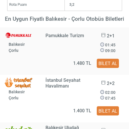
Rota Puanı
3,2
En Uygun Fiyatlı Balıkesir - Çorlu Otobüs Biletleri
Pamukkale Turizm
2+1
Balıkesir
01:45
Çorlu
09:00
1.480 TL
BİLET AL
İstanbul Seyahat
2+2
Havalimanı
Balıkesir
02:00
Çorlu
07:45
1.400 TL
BİLET AL
Balıkesir Uludağ