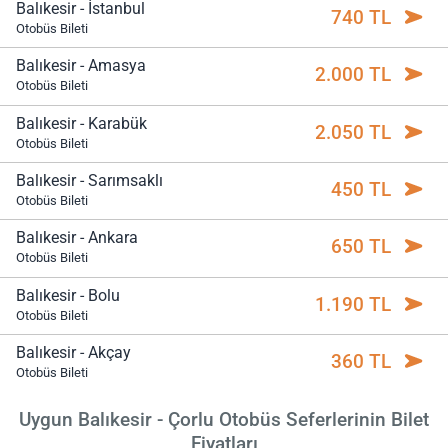
Balıkesir - İstanbul
740 TL
Otobüs Bileti
Balıkesir - Amasya
2.000 TL
Otobüs Bileti
Balıkesir - Karabük
2.050 TL
Otobüs Bileti
Balıkesir - Sarımsaklı
450 TL
Otobüs Bileti
Balıkesir - Ankara
650 TL
Otobüs Bileti
Balıkesir - Bolu
1.190 TL
Otobüs Bileti
Balıkesir - Akçay
360 TL
Otobüs Bileti
Uygun Balıkesir - Çorlu Otobüs Seferlerinin Bilet
Fiyatları