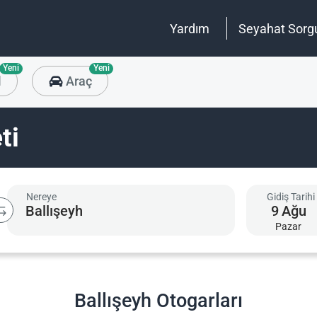
Yardım
Seyahat Sorg
Yeni
Yeni
l
Araç
ti
Nereye
Gidiş Tarihi
9
Ağu
Pazar
Ballışeyh Otogarları