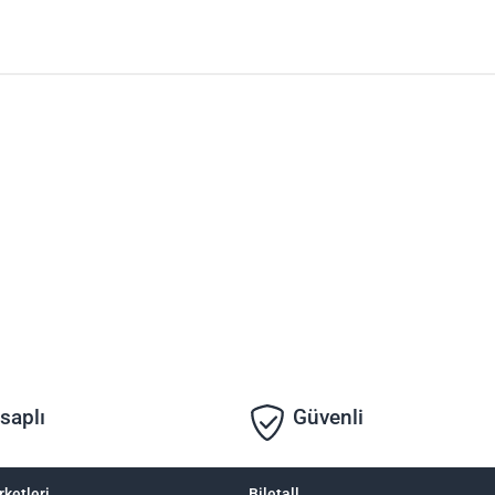
saplı
Güvenli
rketleri
Biletall