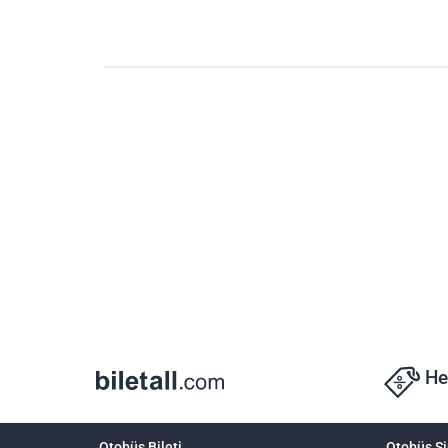
He
Otobüs Bileti
Otobüs Şi