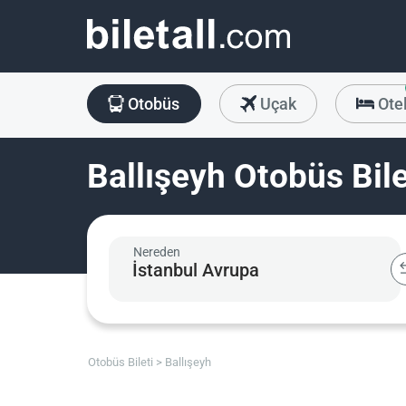
Otobüs
Uçak
Ote
Ballışeyh Otobüs Bile
Nereden
Otobüs Bileti
Ballışeyh