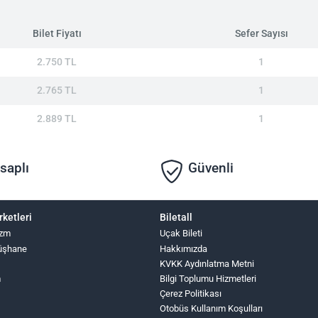
Bilet Fiyatı
Sefer Sayısı
2.750 TL
1
2.765 TL
1
2.889 TL
1
saplı
Güvenli
rketleri
Biletall
izm
Uçak Bileti
üşhane
Hakkımızda
KVKK Aydınlatma Metni
m
Bilgi Toplumu Hizmetleri
Çerez Politikası
Otobüs Kullanım Koşulları