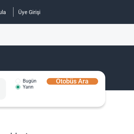
ula
Üye Girişi
Otobüs Ara
Bugün
Yarın