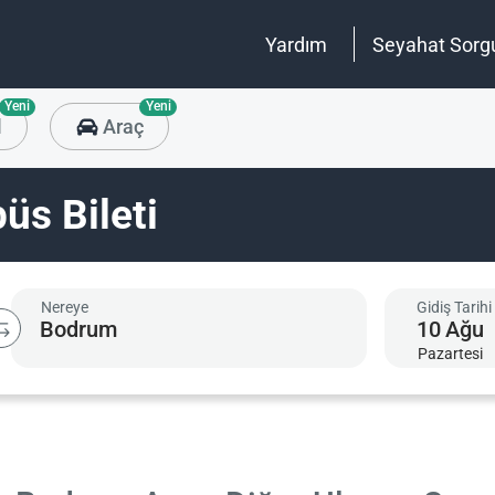
Yardım
Seyahat Sorg
Yeni
Yeni
l
Araç
üs Bileti
Nereye
Gidiş Tarihi
10
Ağu
Pazartesi