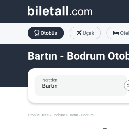
Otobüs
Uçak
Ote
Bartın - Bodrum Otob
Nereden
Otobüs Bileti
Bodrum
Bartın - Bodrum