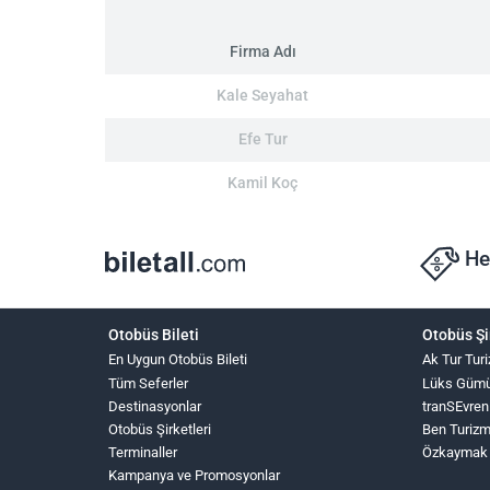
Firma Adı
Kale Seyahat
Efe Tur
Kamil Koç
He
Otobüs Bileti
Otobüs Şi
En Uygun Otobüs Bileti
Ak Tur Tur
Tüm Seferler
Lüks Güm
Destinasyonlar
tranSEvren
Otobüs Şirketleri
Ben Turiz
Terminaller
Özkaymak
Kampanya ve Promosyonlar