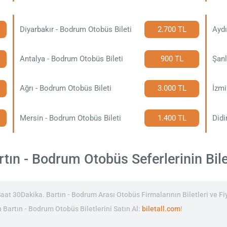
Diyarbakır - Bodrum Otobüs Bileti
2.700 TL
Aydı
Antalya - Bodrum Otobüs Bileti
900 TL
Şanl
Ağrı - Bodrum Otobüs Bileti
3.000 TL
İzmi
Mersin - Bodrum Otobüs Bileti
1.400 TL
Didi
tın - Bodrum Otobüs Seferlerinin Bilet
at 30Dakika. Bartın - Bodrum Arası Otobüs Firmalarının Biletleri ve Fiy
n Bartın - Bodrum Otobüs Biletlerini Satın Al:
biletall.com
!