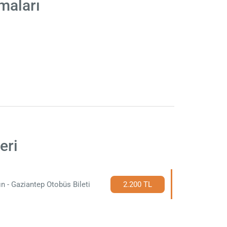
maları
eri
ın - Gaziantep Otobüs Bileti
2.200 TL