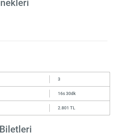
nekleri
3
16s 30dk
2.801 TL
iletleri