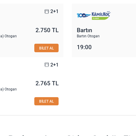
2+1
2.750 TL
Bartın
a) Otogarı
Bartın Otogarı
19:00
BİLET AL
2+1
2.765 TL
a) Otogarı
BİLET AL