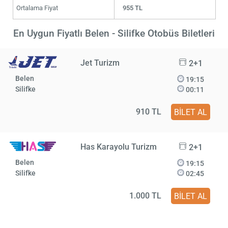
Ortalama Fiyat
955 TL
En Uygun Fiyatlı Belen - Silifke Otobüs Biletleri
Jet Turizm
2+1
Belen
19:15
Silifke
00:11
910 TL
BİLET AL
Has Karayolu Turizm
2+1
Belen
19:15
Silifke
02:45
1.000 TL
BİLET AL