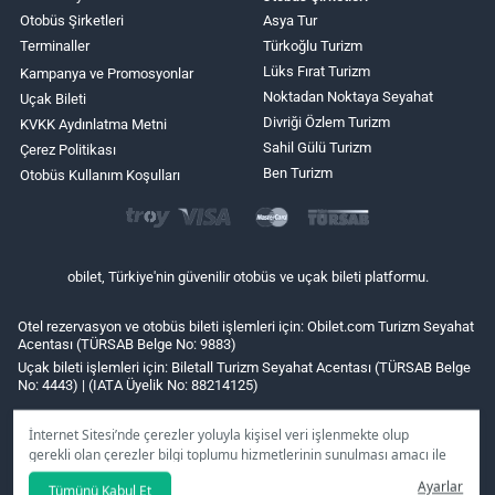
Otobüs Şirketleri
Asya Tur
Terminaller
Türkoğlu Turizm
Lüks Fırat Turizm
Kampanya ve Promosyonlar
Noktadan Noktaya Seyahat
Uçak Bileti
Divriği Özlem Turizm
KVKK Aydınlatma Metni
Sahil Gülü Turizm
Çerez Politikası
Ben Turizm
Otobüs Kullanım Koşulları
obilet, Türkiye'nin güvenilir otobüs ve uçak bileti platformu.
Otel rezervasyon ve otobüs bileti işlemleri için: Obilet.com Turizm Seyahat
Acentası (TÜRSAB Belge No: 9883)
Uçak bileti işlemleri için: Biletall Turizm Seyahat Acentası (TÜRSAB Belge
No: 4443) | (IATA Üyelik No: 88214125)
İnternet Sitesi’nde çerezler yoluyla kişisel veri işlenmekte olup
gerekli olan çerezler bilgi toplumu hizmetlerinin sunulması amacı ile
kullanılmaktadır. Tercihleriniz doğrultusunda size özel
Ayarlar
Tümünü Kabul Et
kişiselleştirilmiş çerezleri ve özel kampanyaları
reddet
seçeneğine