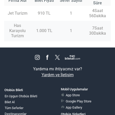
Firma Adı
Bilet Fiyatı
Sefer Sayısı
Süre
4Saat
Jet Turizm
910 TL
1
56Dakika
Has
7Saat
Karayolu
1.000 TL
1
30Dakika
Turizm
Yardıma mı ihtiyacınız var?
Yardım ve İletişim
Mobil Uygulamalar
Otobüs Bileti
App Store
En Uygun Otobüs Bileti
Google Play Store
Bilet Al
App Gallery
Tüm Seferler
Destinasyonlar
Otobüs Şirketleri