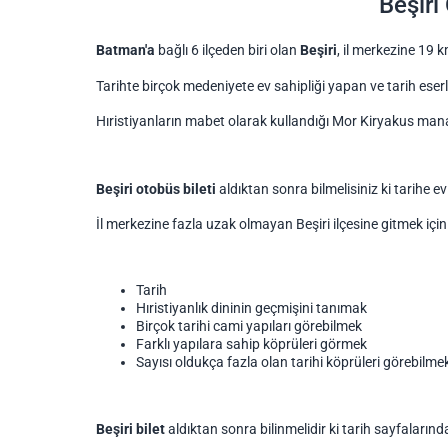
Beşiri
Batman'a
bağlı 6 ilçeden biri olan
Beşiri
, il merkezine 19 
Tarihte birçok medeniyete ev sahipliği yapan ve tarih eserle
Hıristiyanların mabet olarak kullandığı Mor Kiryakus manas
Beşiri
otobüs bileti
aldıktan sonra bilmelisiniz ki tarihe e
İl merkezine fazla uzak olmayan Beşiri ilçesine gitmek için
Tarih
Hıristiyanlık dininin geçmişini tanımak
Birçok tarihi cami yapıları görebilmek
Farklı yapılara sahip köprüleri görmek
Sayısı oldukça fazla olan tarihi köprüleri görebilme
Beşiri
bilet
aldıktan sonra bilinmelidir ki tarih sayfaların