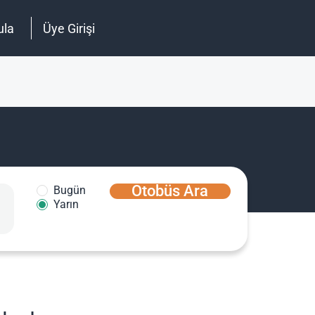
ula
Üye Girişi
Otobüs Ara
Bugün
Yarın