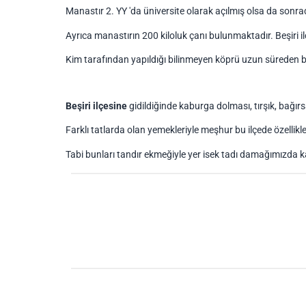
Manastır 2. YY 'da üniversite olarak açılmış olsa da sonr
Ayrıca manastırın 200 kiloluk çanı bulunmaktadır. Beşiri i
Kim tarafından yapıldığı bilinmeyen köprü uzun süreden 
Beşiri ilçesine
gidildiğinde kaburga dolması, tırşık, bağırsak
Farklı tatlarda olan yemekleriyle meşhur bu ilçede özellikl
Tabi bunları tandır ekmeğiyle yer isek tadı damağımızda ka