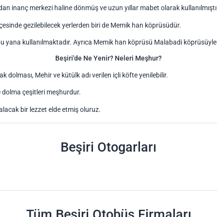
adan inanç merkezi haline dönmüş ve uzun yıllar mabet olarak kullanılmıştı
lçesinde gezilebilecek yerlerden biri de Memik han köprüsüdür.
bu yana kullanılmaktadır. Ayrıca Memik han köprüsü Malabadi köprüsüyle b
Beşiri'de Ne Yenir? Neleri Meşhur?
 dolması, Mehir ve kütülk adı verilen içli köfte yenilebilir.
e dolma çeşitleri meşhurdur.
lacak bir lezzet elde etmiş oluruz.
Beşiri Otogarları
Tüm Beşiri Otobüs Firmaları