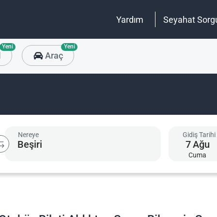
Yardım
Seyahat Sorg
Yeni
Yeni
l
Araç
Nereye
Gidiş Tarihi
7
Ağu
Cuma