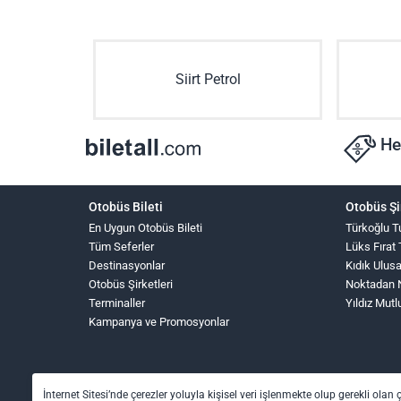
Siirt Petrol
He
Otobüs Bileti
Otobüs Şi
En Uygun Otobüs Bileti
Türkoğlu T
Tüm Seferler
Lüks Fırat
Destinasyonlar
Kıdık Ulus
Otobüs Şirketleri
Noktadan 
Terminaller
Yıldız Mutl
Kampanya ve Promosyonlar
İnternet Sitesi’nde çerezler yoluyla kişisel veri işlenmekte olup gerekli olan 