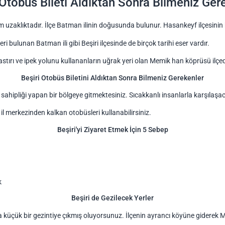
 Otobüs Bileti Aldıktan Sonra Bilmeniz Ger
km uzaklıktadır. İlçe Batman ilinin doğusunda bulunur. Hasankeyf ilçesinin
ri bulunan Batman ili gibi Beşiri ilçesinde de birçok tarihi eser vardır.
tırı ve ipek yolunu kullananların uğrak yeri olan Memik han köprüsü ilçede
Beşiri Otobüs Biletini Aldıktan Sonra Bilmeniz Gerekenler
v sahipliği yapan bir bölgeye gitmektesiniz. Sıcakkanlı insanlarla karşılaşa
 il merkezinden kalkan otobüsleri kullanabilirsiniz.
Beşiri'yi Ziyaret Etmek İçin 5 Sebep
k
Beşiri de Gezilecek Yerler
da küçük bir gezintiye çıkmış oluyorsunuz. İlçenin ayrancı köyüne giderek M