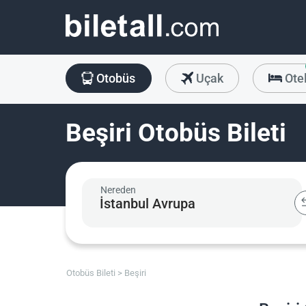
Otobüs
Uçak
Ote
Beşiri Otobüs Bileti
Nereden
Otobüs Bileti
Beşiri