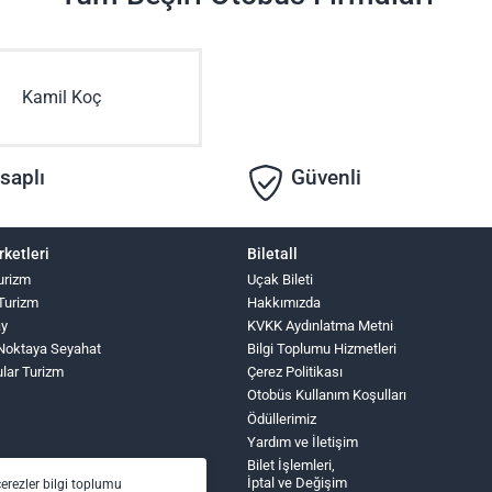
Kamil Koç
saplı
Güvenli
rketleri
Biletall
urizm
Uçak Bileti
 Turizm
Hakkımızda
ay
KVKK Aydınlatma Metni
Noktaya Seyahat
Bilgi Toplumu Hizmetleri
ular Turizm
Çerez Politikası
Otobüs Kullanım Koşulları
Ödüllerimiz
Yardım ve İletişim
Bilet İşlemleri,
İptal ve Değişim
çerezler bilgi toplumu