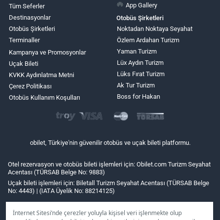
App Gallery
Tüm Seferler
Destinasyonlar
Otobüs Şirketleri
Otobüs Şirketleri
Noktadan Noktaya Seyahat
Terminaller
Özlem Ardahan Turizm
Yaman Turizm
Kampanya ve Promosyonlar
Lüx Aydın Turizm
Uçak Bileti
Lüks Fırat Turizm
KVKK Aydınlatma Metni
Ak Tur Turizm
Çerez Politikası
Boss for Hakan
Otobüs Kullanım Koşulları
obilet, Türkiye'nin güvenilir otobüs ve uçak bileti platformu.
Otel rezervasyon ve otobüs bileti işlemleri için: Obilet.com Turizm Seyahat
Acentası (TÜRSAB Belge No: 9883)
Uçak bileti işlemleri için: Biletall Turizm Seyahat Acentası (TÜRSAB Belge
No: 4443) | (IATA Üyelik No: 88214125)
İnternet Sitesi’nde çerezler yoluyla kişisel veri işlenmekte olup