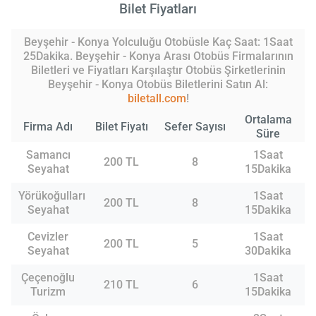
Bilet Fiyatları
Beyşehir - Konya Yolculuğu Otobüsle Kaç Saat: 1Saat
25Dakika. Beyşehir - Konya Arası Otobüs Firmalarının
Biletleri ve Fiyatları Karşılaştır Otobüs Şirketlerinin
Beyşehir - Konya Otobüs Biletlerini Satın Al:
biletall.com
!
Ortalama
Firma Adı
Bilet Fiyatı
Sefer Sayısı
Süre
Samancı
1Saat
200 TL
8
Seyahat
15Dakika
Yörükoğulları
1Saat
200 TL
8
Seyahat
15Dakika
Cevizler
1Saat
200 TL
5
Seyahat
30Dakika
Çeçenoğlu
1Saat
210 TL
6
Turizm
15Dakika