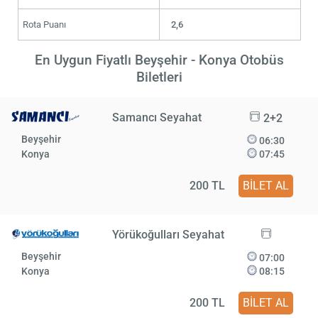
Rota Puanı
2,6
En Uygun Fiyatlı Beyşehir - Konya Otobüs
Biletleri
Samancı Seyahat
2+2
Beyşehir
06:30
Konya
07:45
200 TL
BİLET AL
Yörükoğulları Seyahat
Beyşehir
07:00
Konya
08:15
200 TL
BİLET AL