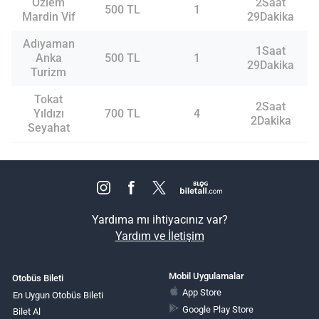
Özlem
2Saat
500 TL
1
Mardin Vif
29Dakika
Adıyaman
1Saat
Anka
500 TL
1
29Dakika
Turizm
Tokat
2Saat
Yıldızı
700 TL
4
2Dakika
Seyahat
Yardıma mı ihtiyacınız var?
Yardım ve İletişim
Mobil Uygulamalar
Otobüs Bileti
App Store
En Uygun Otobüs Bileti
Google Play Store
Bilet Al