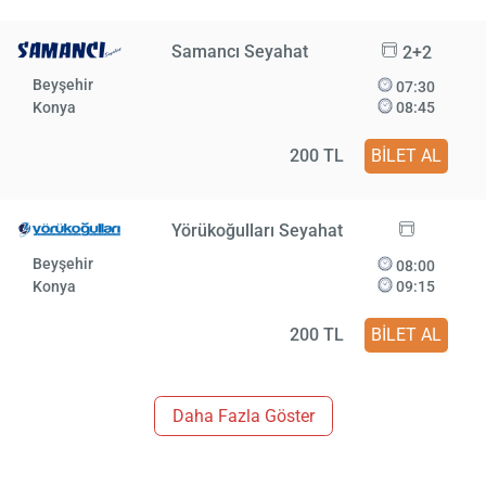
Samancı Seyahat
2+2
Beyşehir
07:30
Konya
08:45
200 TL
BİLET AL
Yörükoğulları Seyahat
Beyşehir
08:00
Konya
09:15
200 TL
BİLET AL
Daha Fazla Göster