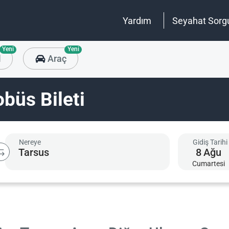
Yardım
Seyahat Sorg
Yeni
Yeni
l
Araç
büs Bileti
Nereye
Gidiş Tarihi
8
Ağu
Cumartesi