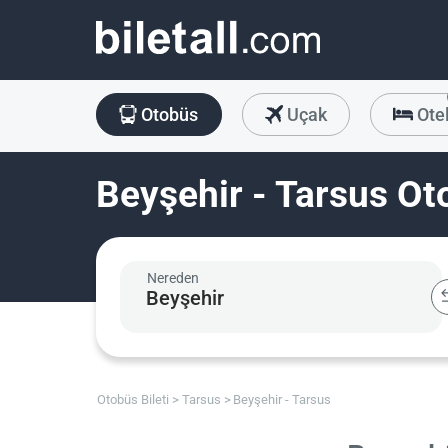
Otobüs
Uçak
Ote
Beyşehir - Tarsus Oto
Nereden
Otobüs Bileti
Tarsus
Beyşehir - Tarsus