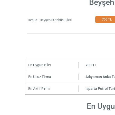
Beyşehi
700 TL
Tarsus - Beyşehir Otobüs Bileti
En Uygun Bilet
700 TL
En Ucuz Firma
Adıyaman Anka T
En Aktif Firma
Isparta Petrol Tur
En Uygun