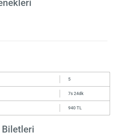
enekleri
5
7s 24dk
940 TL
Biletleri