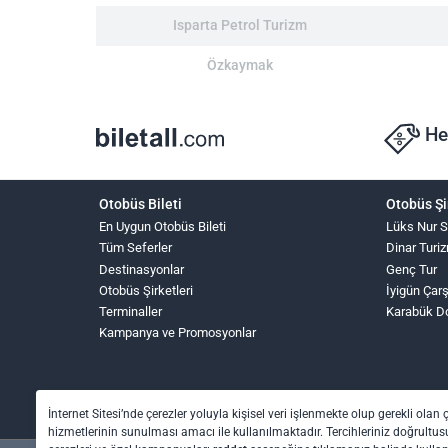
Isparta Petrol Turizm
Özkaymak
He
Otobüs Bileti
Otobüs Şi
En Uygun Otobüs Bileti
Lüks Nur 
Tüm Seferler
Dinar Turi
Destinasyonlar
Genç Tur
Otobüs Şirketleri
İyigün Çar
Terminaller
Karabük D
Kampanya ve Promosyonlar
İnternet Sitesi’nde çerezler yoluyla kişisel veri işlenmekte olup gerekli olan 
hizmetlerinin sunulması amacı ile kullanılmaktadır. Tercihleriniz doğrultusu