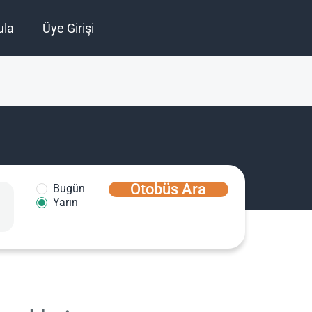
ula
Üye Girişi
Otobüs Ara
Bugün
Yarın