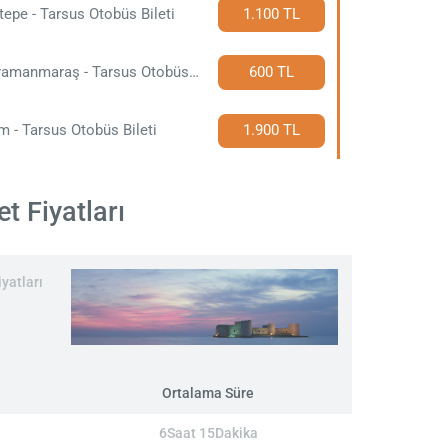
ltepe - Tarsus Otobüs Bileti
1.100 TL
Kahramanmaraş - Tarsus Otobüs Bileti
600 TL
m - Tarsus Otobüs Bileti
1.900 TL
t Fiyatları
yatları
Ortalama Süre
6Saat 15Dakika