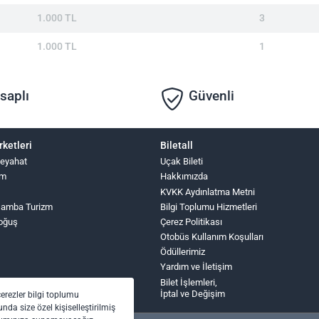
1.000 TL
3
1.000 TL
1
saplı
Güvenli
rketleri
Biletall
Seyahat
Uçak Bileti
zm
Hakkımızda
KVKK Aydınlatma Metni
şamba Turizm
Bilgi Toplumu Hizmetleri
oğuş
Çerez Politikası
Otobüs Kullanım Koşulları
Ödüllerimiz
Yardım ve İletişim
Bilet İşlemleri,
İptal ve Değişim
çerezler bilgi toplumu
nda size özel kişiselleştirilmiş