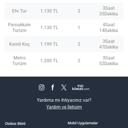
3Saat
Efe Tur
1.130 TL
2
35Dakika
Pamukkale
4Saat
1.130 TL
1
Turizm
14Dakika
3Saat
Kamil Koç
1.199 TL
2
47Dakika
Metro
3Saat
1.200 TL
2
Turizm
52Dakika
Yardıma mı ihtiyacınız var?
Yardım ve İletişim
Mobil Uygulamalar
Otobüs Bileti