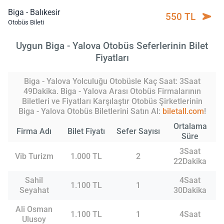
Biga - Balıkesir
550 TL
Otobüs Bileti
Uygun Biga - Yalova Otobüs Seferlerinin Bilet
Fiyatları
Biga - Yalova Yolculuğu Otobüsle Kaç Saat: 3Saat
49Dakika. Biga - Yalova Arası Otobüs Firmalarının
Biletleri ve Fiyatları Karşılaştır Otobüs Şirketlerinin
Biga - Yalova Otobüs Biletlerini Satın Al:
biletall.com
!
Ortalama
Firma Adı
Bilet Fiyatı
Sefer Sayısı
Süre
3Saat
Vib Turizm
1.000 TL
2
22Dakika
Sahil
4Saat
1.100 TL
1
Seyahat
30Dakika
Ali Osman
1.100 TL
1
4Saat
Ulusoy