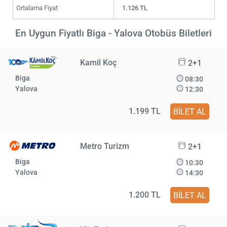
Ortalama Fiyat
1.126 TL
En Uygun Fiyatlı Biga - Yalova Otobüs Biletleri
Kamil Koç
2+1
Biga
08:30
Yalova
12:30
1.199 TL
BİLET AL
Metro Turizm
2+1
Biga
10:30
Yalova
14:30
1.200 TL
BİLET AL