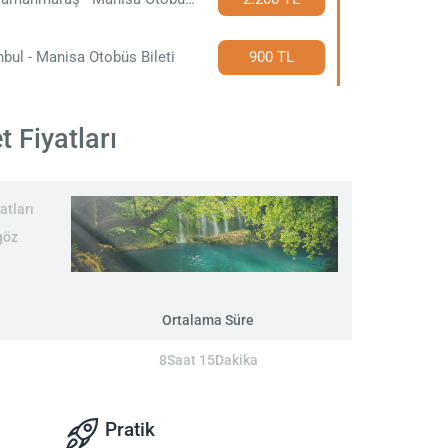
nbul - Manisa Otobüs Bileti
900 TL
 Fiyatları
atları
göz
Ortalama Süre
8Saat 15Dakika
Pratik