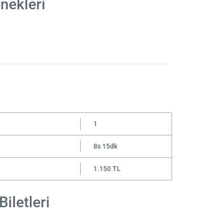
nekleri
1
8s 15dk
1.150 TL
iletleri