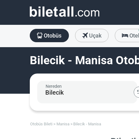
Otobüs
Uçak
Ote
Bilecik - Manisa Otob
Nereden
Otobüs Bileti
Manisa
Bilecik - Manisa