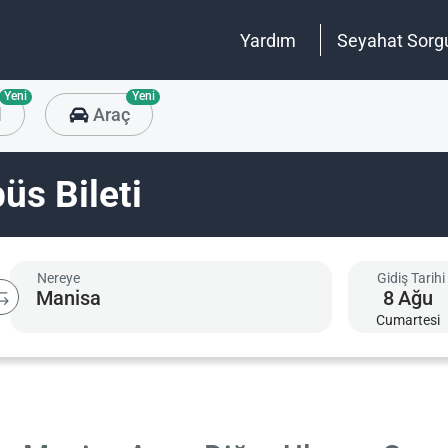
Yardım
Seyahat Sorg
Yeni
Yeni
l
Araç
üs Bileti
Nereye
Gidiş Tarihi
8
Ağu
Cumartesi