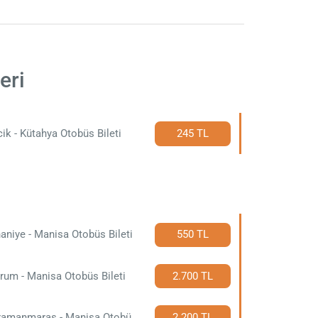
eri
cik - Kütahya Otobüs Bileti
245 TL
aniye - Manisa Otobüs Bileti
550 TL
rum - Manisa Otobüs Bileti
2.700 TL
Kahramanmaraş - Manisa Otobüs Bileti
2.200 TL