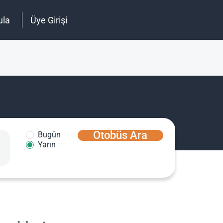
ula
Üye Girişi
Otobüs Ara
Bugün
Yarın