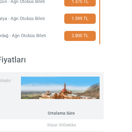
zon - Ağrı Otobüs Bileti
1.375 TL
tya - Ağrı Otobüs Bileti
1.599 TL
rdağ - Ağrı Otobüs Bileti
2.800 TL
iyatları
ılaştır
Ortalama Süre
3Saat 30Dakika