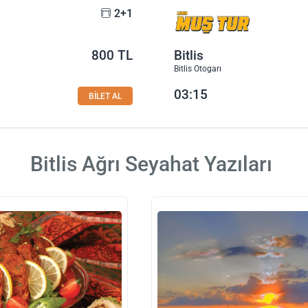
2+1
800 TL
Bitlis
Bitlis Otogarı
03:15
BİLET AL
Bitlis Ağrı Seyahat Yazıları