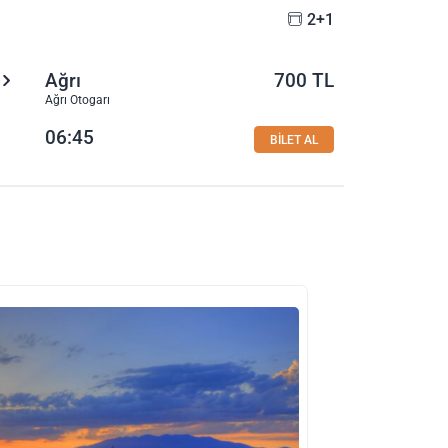
2+1
Ağrı
700 TL
Ağrı Otogarı
06:45
BİLET AL