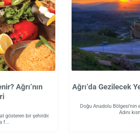
nir? Ağrı’nın
Ağrı’da Gezilecek Ye
ri
Doğu Anadolu Bölgesi’nin en 
Adını kısm
t gösteren bir şehirdir.
a f