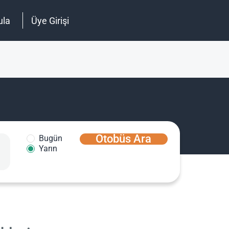
ula
Üye Girişi
Otobüs Ara
Bugün
Yarın