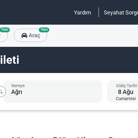
Yardım
Seyahat Sorg
Yeni
Yeni
l
Araç
ileti
Nereye
Gidiş Tarihi
8
Ağu
Cumartesi