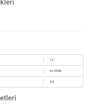
kleri
12
3s 50dk
2,6
etleri