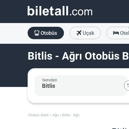
Otobüs
Uçak
Ote
Bitlis - Ağrı Otobüs B
Nereden
Otobüs Bileti
Ağrı
Bitlis - Ağrı