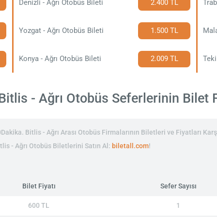
Denizli - Ağrı Otobüs Bileti
2.400 TL
Trab
Yozgat - Ağrı Otobüs Bileti
1.500 TL
Mala
Konya - Ağrı Otobüs Bileti
2.009 TL
Teki
itlis - Ağrı Otobüs Seferlerinin Bilet F
akika. Bitlis - Ağrı Arası Otobüs Firmalarının Biletleri ve Fiyatları Karş
lis - Ağrı Otobüs Biletlerini Satın Al:
biletall.com
!
Bilet Fiyatı
Sefer Sayısı
600 TL
1