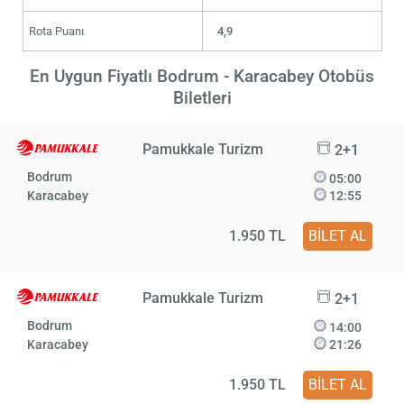
Rota Puanı
4,9
En Uygun Fiyatlı Bodrum - Karacabey Otobüs
Biletleri
Pamukkale Turizm
2+1
Bodrum
05:00
Karacabey
12:55
1.950 TL
BİLET AL
Pamukkale Turizm
2+1
Bodrum
14:00
Karacabey
21:26
1.950 TL
BİLET AL