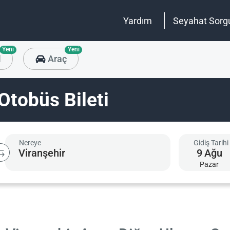
Yardım
Seyahat Sorg
Yeni
Yeni
l
Araç
Otobüs Bileti
Nereye
Gidiş Tarihi
9
Ağu
Pazar