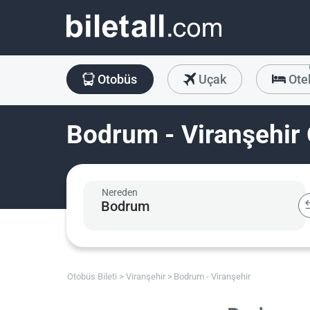
Otobüs
Uçak
Ote
Bodrum - Viranşehir 
Nereden
Otobüs Bileti
Viranşehir
Bodrum - Viranşehir