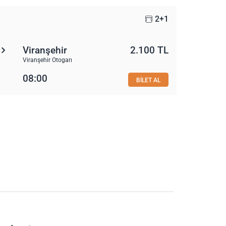
2+1
Viranşehir
2.100 TL
Viranşehir Otogarı
08:00
BİLET AL