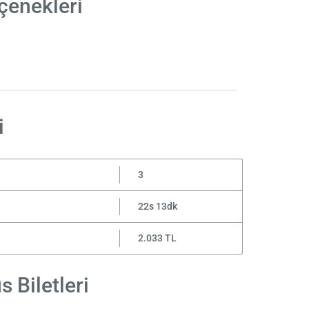
çenekleri
i
3
22s 13dk
2.033 TL
 Biletleri