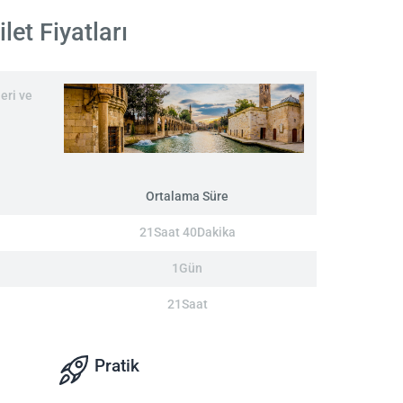
et Fiyatları
eri ve
Ortalama Süre
21Saat 40Dakika
1Gün
21Saat
Pratik