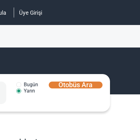
ula
Üye Girişi
Otobüs Ara
Bugün
Yarın