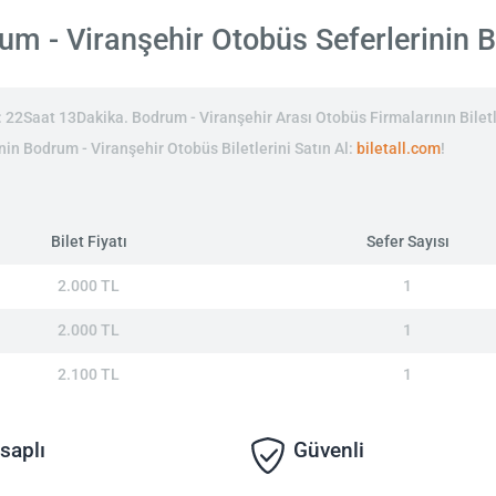
m - Viranşehir Otobüs Seferlerinin Bil
22Saat 13Dakika. Bodrum - Viranşehir Arası Otobüs Firmalarının Biletl
inin Bodrum - Viranşehir Otobüs Biletlerini Satın Al:
biletall.com
!
Bilet Fiyatı
Sefer Sayısı
2.000 TL
1
2.000 TL
1
2.100 TL
1
saplı
Güvenli