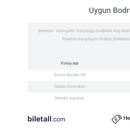
Uygun Bodru
Bodrum - Viranşehir Yolculuğu Otobüsle Kaç Saat: 
Fiyatları Karşılaştır Otobüs Şirketler
Firma Adı
Özlem Mardin Vif
Özlem Cizre Nuh
Mardin Seyahat
He