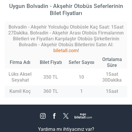
Uygun Bolvadin - Akşehir Otobüs Seferlerinin
Bilet Fiyatları
Bolvadin - Akşehir Yolculuğu Otobüsle Kaç Saat: 1Saat
27Dakika. Bolvadin - Akşehir Arası Otobüs Firmalarının
Biletleri ve Fiyatları Karşılaştır Otobüs Şirketlerinin
Bolvadin - Akşehir Otobüs Biletlerini Satın Al:
biletall.com
!
Ortalama
Firma Adı
Bilet Fiyatı
Sefer Sayısı
Süre
Lüks Aksel
1Saat
350 TL
10
Seyahat
30Dakika
Kamil Koç
360 TL
1
1Saat
Yardıma mı ihtiyacınız var?