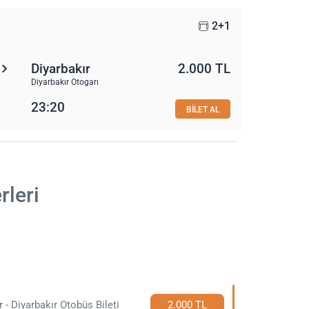
2+1
Diyarbakır
2.000 TL
Diyarbakır Otogarı
23:20
BİLET AL
rleri
r - Diyarbakır Otobüs Bileti
2.000 TL