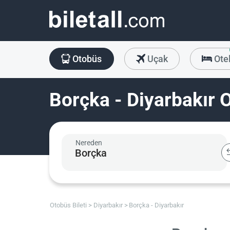
Otobüs
Uçak
Ote
Borçka - Diyarbakır O
Nereden
Otobüs Bileti
Diyarbakır
Borçka - Diyarbakır