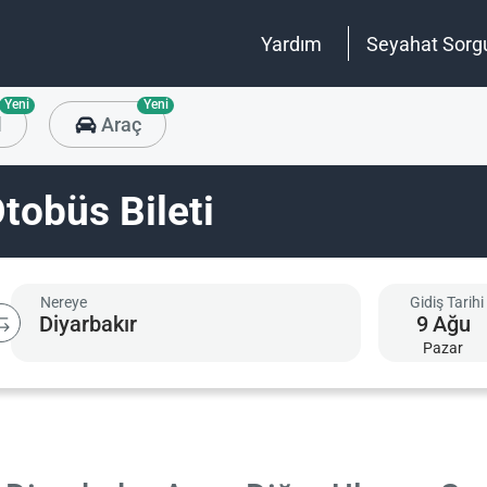
Yardım
Seyahat Sorg
Yeni
Yeni
l
Araç
tobüs Bileti
Nereye
Gidiş Tarihi
9
Ağu
Pazar