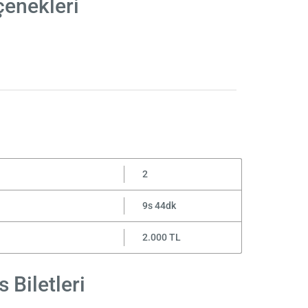
çenekleri
2
9s 44dk
2.000 TL
 Biletleri