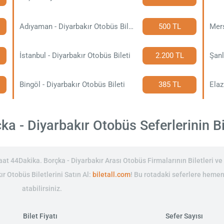
Adıyaman - Diyarbakır Otobüs Bileti
500 TL
Mers
İstanbul - Diyarbakır Otobüs Bileti
2.200 TL
Şanl
Bingöl - Diyarbakır Otobüs Bileti
385 TL
Elaz
a - Diyarbakır Otobüs Seferlerinin Bil
t 44Dakika. Borçka - Diyarbakır Arası Otobüs Firmalarının Biletleri ve 
ır Otobüs Biletlerini Satın Al:
biletall.com
! Bu rotadaki seferlere heme
atabilirsiniz.
Bilet Fiyatı
Sefer Sayısı