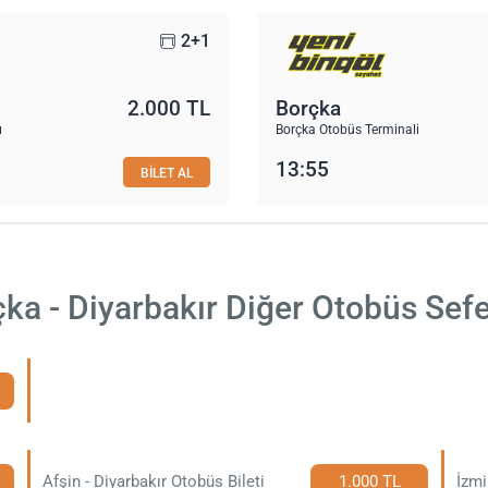
2+1
2.000 TL
Borçka
ı
Borçka Otobüs Terminali
13:55
BİLET AL
ka - Diyarbakır Diğer Otobüs Sefe
Afşin - Diyarbakır Otobüs Bileti
1.000 TL
İzmi