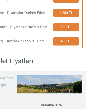
in - Diyarbakır Otobüs Bileti
1.200 TL
ıurfa - Diyarbakır Otobüs Bileti
500 TL
ığ - Diyarbakır Otobüs Bileti
400 TL
et Fiyatları
Fiyatları
n göz
Ortalama Süre