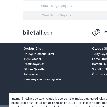
Cesur Bingöl Seyahat
Yeni Bingöl Seyahat
He
Otobüs Bileti
Otobüs Şi
En Uygun Otobüs Bileti
Turay Seya
Tüm Seferler
Eşme Erme
Destinasyonlar
Karabük D
Otobüs Şirketleri
S.A. ALS
Terminaller
Öz Gülaras
Kampanya ve Promosyonlar
İnternet Sitesi’nde çerezler yoluyla kişisel veri işlenmekte olup gerekli olan 
hizmetlerinin sunulması amacı ile kullanılmaktadır. Tercihleriniz doğrultusu