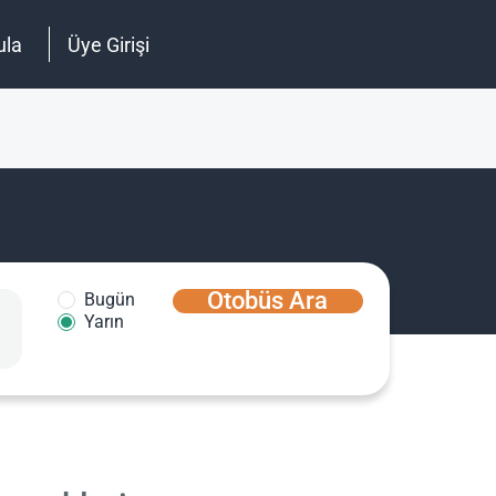
ula
Üye Girişi
Otobüs Ara
Bugün
Yarın