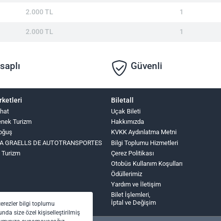
2.000 TL
1
2.000 TL
1
saplı
Güvenli
rketleri
Biletall
hat
Uçak Bileti
nek Turizm
Hakkımızda
oğuş
KVKK Aydınlatma Metni
INA GRAELLS DE AUTOTRANSPORTES
Bilgi Toplumu Hizmetleri
 Turizm
Çerez Politikası
Otobüs Kullanım Koşulları
Ödüllerimiz
Yardım ve İletişim
Bilet İşlemleri,
İptal ve Değişim
çerezler bilgi toplumu
nda size özel kişiselleştirilmiş