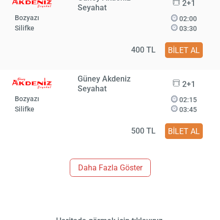
2+1
Seyahat
Bozyazı
02:00
Silifke
03:30
400 TL
BİLET AL
Güney Akdeniz
2+1
Seyahat
Bozyazı
02:15
Silifke
03:45
500 TL
BİLET AL
Daha Fazla Göster