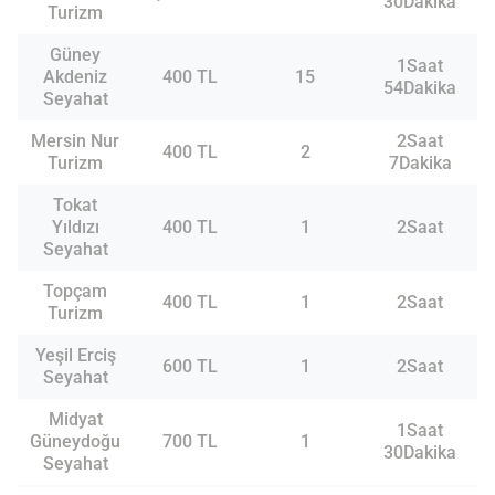
30Dakika
Turizm
Güney
1Saat
Akdeniz
400 TL
15
54Dakika
Seyahat
Mersin Nur
2Saat
400 TL
2
Turizm
7Dakika
Tokat
Yıldızı
400 TL
1
2Saat
Seyahat
Topçam
400 TL
1
2Saat
Turizm
Yeşil Erciş
600 TL
1
2Saat
Seyahat
Midyat
1Saat
Güneydoğu
700 TL
1
30Dakika
Seyahat