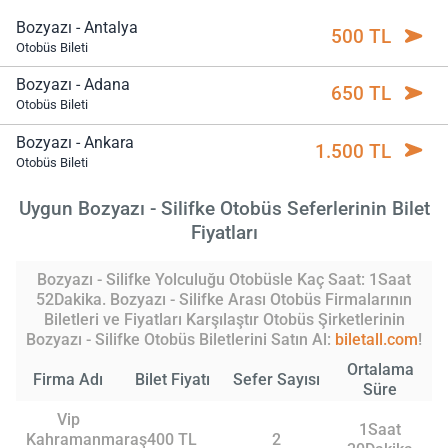
Bozyazı - Antalya
500 TL
Otobüs Bileti
Bozyazı - Adana
650 TL
Otobüs Bileti
Bozyazı - Ankara
1.500 TL
Otobüs Bileti
Uygun Bozyazı - Silifke Otobüs Seferlerinin Bilet
Fiyatları
Bozyazı - Silifke Yolculuğu Otobüsle Kaç Saat: 1Saat
52Dakika. Bozyazı - Silifke Arası Otobüs Firmalarının
Biletleri ve Fiyatları Karşılaştır Otobüs Şirketlerinin
Bozyazı - Silifke Otobüs Biletlerini Satın Al:
biletall.com
!
Ortalama
Firma Adı
Bilet Fiyatı
Sefer Sayısı
Süre
Vip
1Saat
Kahramanmaraş
400 TL
2