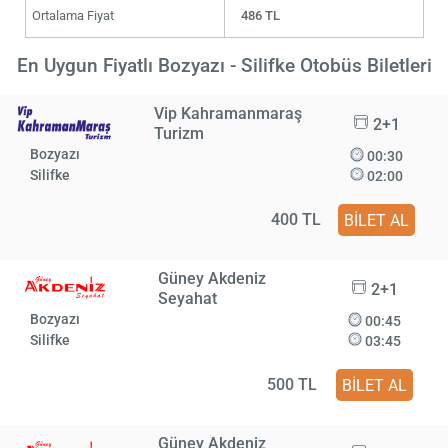
Ortalama Fiyat
486 TL
En Uygun Fiyatlı Bozyazı - Silifke Otobüs Biletleri
Vip Kahramanmaraş
2+1
Turizm
Bozyazı
00:30
Silifke
02:00
400 TL
BİLET AL
Güney Akdeniz
2+1
Seyahat
Bozyazı
00:45
Silifke
03:45
500 TL
BİLET AL
Güney Akdeniz