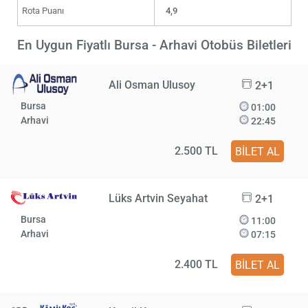
Rota Puanı
4,9
En Uygun Fiyatlı Bursa - Arhavi Otobüs Biletleri
Ali Osman Ulusoy
2+1
Bursa
01:00
Arhavi
22:45
2.500 TL
BİLET AL
Lüks Artvin Seyahat
2+1
Bursa
11:00
Arhavi
07:15
2.400 TL
BİLET AL