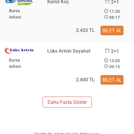
Kamil Koç
2+1
Bursa
11:30
Arhavi
08:17
2.420 TL
BİLET AL
Lüks Artvin Seyahat
2+1
Bursa
13:00
Arhavi
09:15
2.400 TL
BİLET AL
Daha Fazla Göster