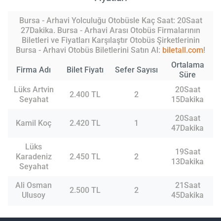
Bursa - Arhavi Yolculuğu Otobüsle Kaç Saat: 20Saat
27Dakika. Bursa - Arhavi Arası Otobüs Firmalarının
Biletleri ve Fiyatları Karşılaştır Otobüs Şirketlerinin
Bursa - Arhavi Otobüs Biletlerini Satın Al:
biletall.com
!
Ortalama
Firma Adı
Bilet Fiyatı
Sefer Sayısı
Süre
Lüks Artvin
20Saat
2.400 TL
2
Seyahat
15Dakika
20Saat
Kamil Koç
2.420 TL
1
47Dakika
Lüks
19Saat
Karadeniz
2.450 TL
2
13Dakika
Seyahat
Ali Osman
21Saat
2.500 TL
2
Ulusoy
45Dakika