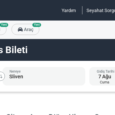
Yardım
Seyahat Sorg
Yeni
Yeni
l
Araç
 Bileti
Nereye
Gidiş Tarihi
7
Ağu
Cuma