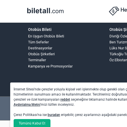
He
Otobüs Bileti
Otobüs Şi
En Uygun Otobüs Bileti
Divriği Öz
Tüm Seferler
Ben Turiz
Destinasyonlar
Lüks Nur 
Otobüs Şirketleri
Türkoğlu T
Terminaller
Öz Elbista
Kampanya ve Promosyonlar
İnternet Sitesi’nde çerezler yoluyla kişisel veri işlenmekte olup gerekli olan 
hizmetlerinin sunulması amacı ile kullanılmaktadır. Tercihleriniz doğrultusu
çerezleri ve özel kampanyaları
reddet
seçeneğine tıklamanız halinde kull
Aydınlatma Metni
’mizi lütfen inceleyiniz.
Çerez Politikası’na ise
buradan
erişebilir, çerez ayarlarınızı aşağıdaki panel
Otel rezervasyon ve otobüs bileti işlemleri için: O
Tümünü Kabul Et