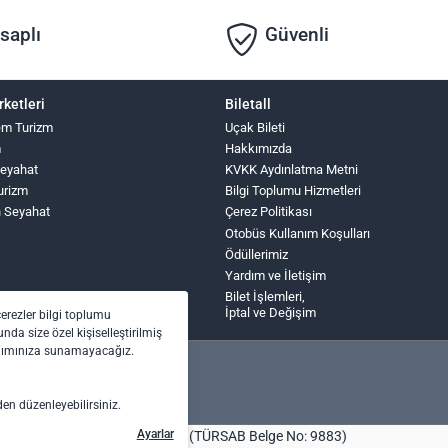
saplı
Güvenli
rketleri
Biletall
lem Turizm
Uçak Bileti
m
Hakkımızda
Seyahat
KVKK Aydınlatma Metni
urizm
Bilgi Toplumu Hizmetleri
n Seyahat
Çerez Politikası
Otobüs Kullanım Koşulları
Ödüllerimiz
Yardım ve İletişim
Bilet İşlemleri,
İptal ve Değişim
çerezler bilgi toplumu
nda size özel kişiselleştirilmiş
anımınıza sunamayacağız.
den düzenleyebilirsiniz.
Ayarlar
bilet.com Turizm Seyahat Acentası (TÜRSAB Belge No: 9883)