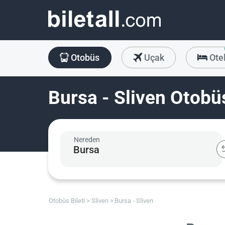
Otobüs
Uçak
Ote
Bursa - Sliven Otobüs
Nereden
Otobüs Bileti
Sliven
Bursa - Sliven