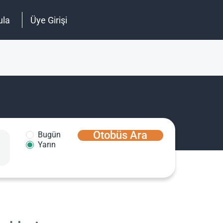
ula
Üye Girişi
Otobüs Ara
Bugün
Yarın