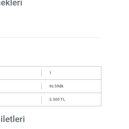
ekleri
1
9s 59dk
3.300 TL
letleri