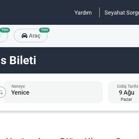
Yardım
Seyahat Sorg
Yeni
Yeni
l
Araç
 Bileti
Nereye
Gidiş Tarihi
9
Ağu
Pazar