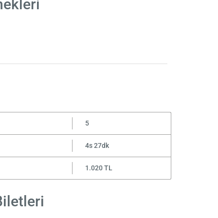
nekleri
5
4s 27dk
1.020 TL
letleri