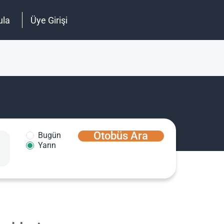
ula
Üye Girişi
Otobüs Ara
Bugün
Yarın