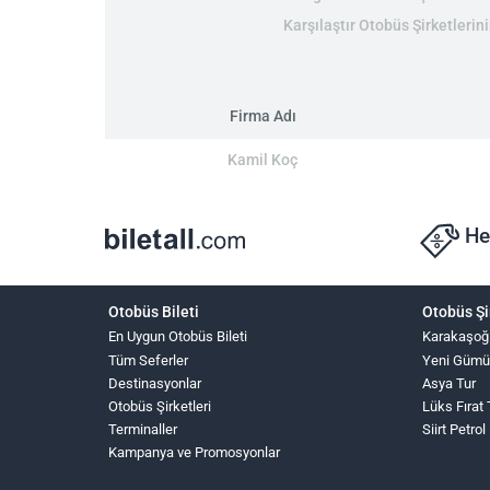
Karşılaştır Otobüs Şirketlerin
Firma Adı
Kamil Koç
He
Otobüs Bileti
Otobüs Şi
En Uygun Otobüs Bileti
Karakaşoğ
Tüm Seferler
Yeni Gümü
Destinasyonlar
Asya Tur
Otobüs Şirketleri
Lüks Fırat
Terminaller
Siirt Petrol
Kampanya ve Promosyonlar