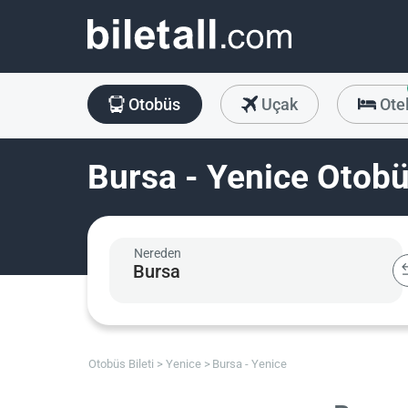
Otobüs
Uçak
Ote
Bursa - Yenice Otobüs
Nereden
Otobüs Bileti
Yenice
Bursa - Yenice