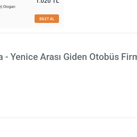
1.020 TL
) Otogarı
BİLET AL
 - Yenice Arası Giden Otobüs Fir