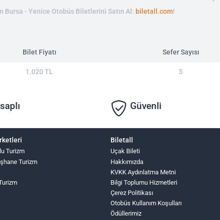
in Bursa - Yenice Otobüs Biletlerini Satın Al:
biletall.com
!
Bilet Fiyatı
Sefer Sayısı
1.020 TL
5
saplı
Güvenli
rketleri
Biletall
lu Turizm
Uçak Bileti
şhane Turizm
Hakkımızda
KVKK Aydınlatma Metni
 Turizm
Bilgi Toplumu Hizmetleri
Çerez Politikası
Otobüs Kullanım Koşulları
Ödüllerimiz