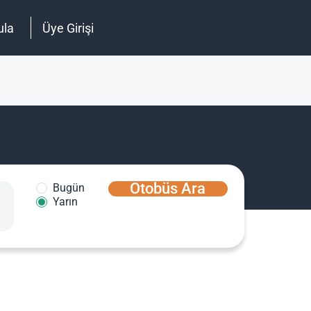
ula
Üye Girişi
Otobüs Ara
Bugün
Yarın