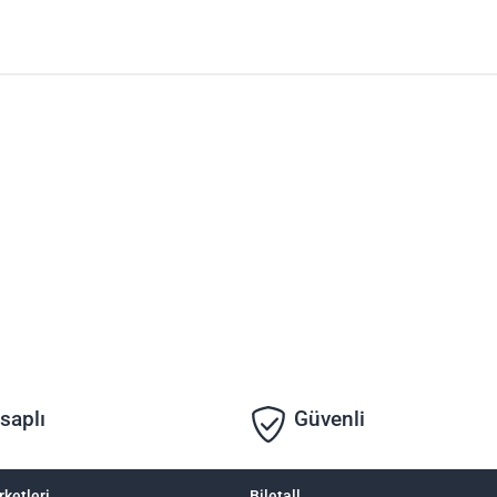
saplı
Güvenli
rketleri
Biletall