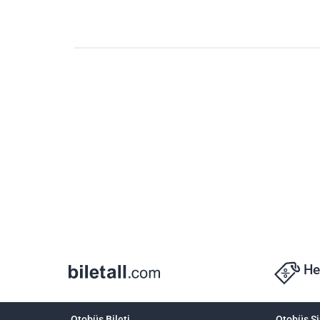
He
Otobüs Bileti
Otobüs Şi