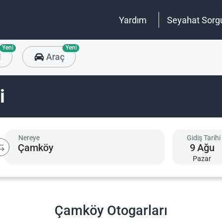
Yardım
Seyahat Sorg
Yeni
Yeni
l
Araç
i
Nereye
Gidiş Tarihi
9
Ağu
Pazar
Çamköy Otogarları