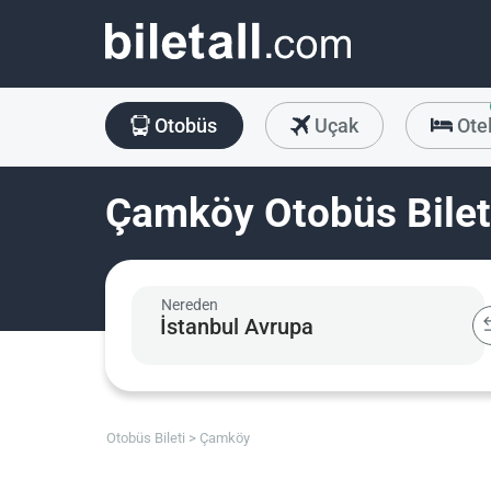
Otobüs
Uçak
Ote
Çamköy Otobüs Bilet
Nereden
Otobüs Bileti
Çamköy