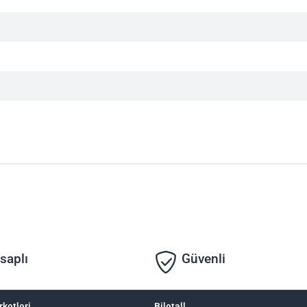
saplı
Güvenli
rketleri
Biletall