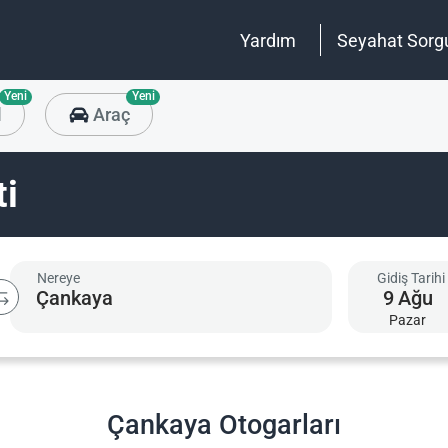
Yardım
Seyahat Sorg
Yeni
Yeni
l
Araç
ti
Nereye
Gidiş Tarihi
9
Ağu
Pazar
Çankaya Otogarları