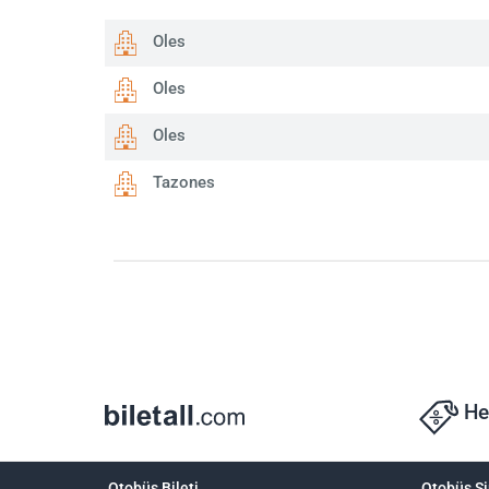
Oles
Oles
Oles
Tazones
He
Otobüs Bileti
Otobüs Şi