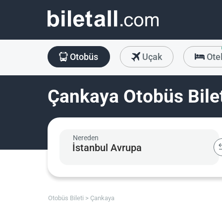
Otobüs
Uçak
Ote
Çankaya Otobüs Bile
Nereden
Otobüs Bileti
Çankaya