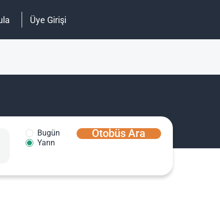
ula
Üye Girişi
Otobüs Ara
Bugün
Yarın