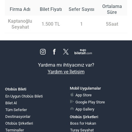
Ortalama
Firma Adı
Bilet Fiyatı
Sefer Sayısı
Süre
Kaptanoğlu
1.500 TL
1
5Saat
Seyahat
Yardıma mı ihtiyacınız var?
Yardım ve İletişim
Mobil Uygulamalar
Otobüs Bileti
App Store
En Uygun Otobüs Bileti
Google Play Store
Bilet Al
App Gallery
Tüm Seferler
Destinasyonlar
Otobüs Şirketleri
Otobüs Şirketleri
Boss for Hakan
Terminaller
Turay Seyahat