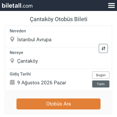
Çantaköy Otobüs Bileti
Nereden
Nereye
Gidiş Tarihi
Bugün
Yarın
Otobüs Ara