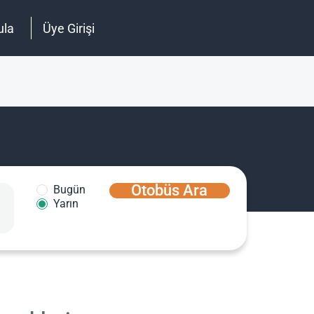
ula
Üye Girişi
Otobüs Ara
Bugün
Yarın