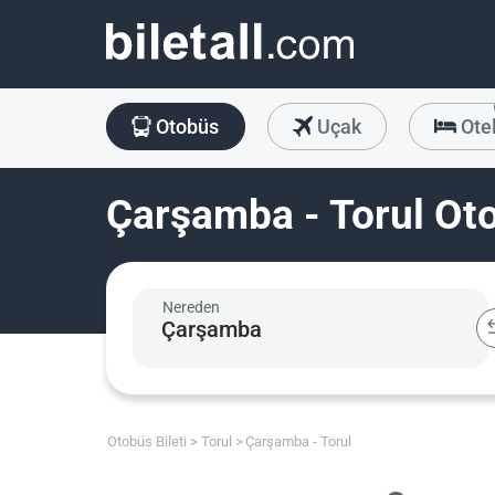
Otobüs
Uçak
Ote
Çarşamba - Torul Oto
Nereden
Otobüs Bileti
Torul
Çarşamba - Torul