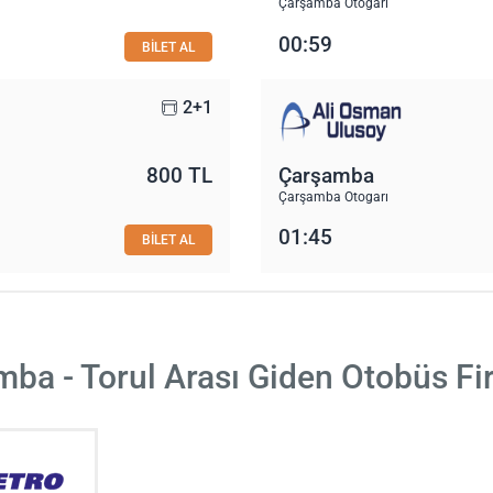
Çarşamba Otogarı
00:59
BİLET AL
2+1
800 TL
Çarşamba
Çarşamba Otogarı
01:45
BİLET AL
ba - Torul Arası Giden Otobüs Fi