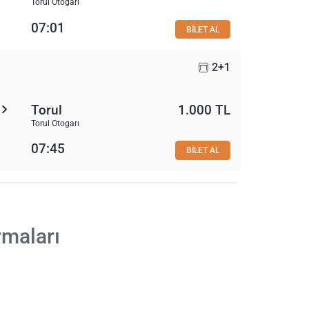
Torul Otogarı
07:01
BİLET AL
2+1
Torul
1.000 TL
Torul Otogarı
07:45
BİLET AL
rmaları