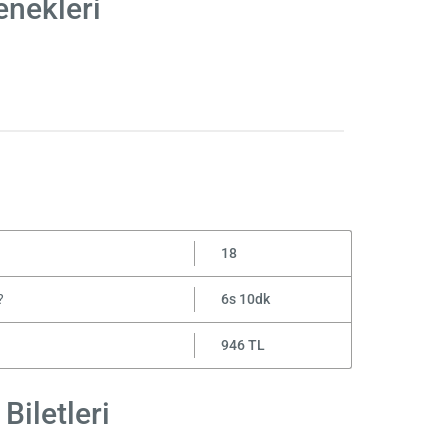
enekleri
18
?
6s 10dk
946 TL
Biletleri