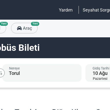
Yardım
Seyahat Sorg
Yeni
Yeni
l
Araç
büs Bileti
Nereye
Gidiş Tarihi
10
Ağu
Pazartesi