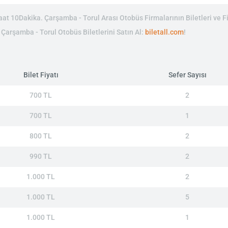
t 10Dakika. Çarşamba - Torul Arası Otobüs Firmalarının Biletleri ve Fi
n Çarşamba - Torul Otobüs Biletlerini Satın Al:
biletall.com
!
Bilet Fiyatı
Sefer Sayısı
700 TL
2
700 TL
1
800 TL
2
990 TL
2
1.000 TL
2
1.000 TL
5
1.000 TL
1