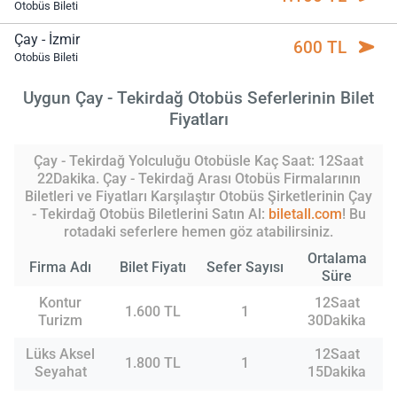
Otobüs Bileti
Çay - İzmir
600 TL
Otobüs Bileti
Uygun Çay - Tekirdağ Otobüs Seferlerinin Bilet
Fiyatları
Çay - Tekirdağ Yolculuğu Otobüsle Kaç Saat: 12Saat
22Dakika. Çay - Tekirdağ Arası Otobüs Firmalarının
Biletleri ve Fiyatları Karşılaştır Otobüs Şirketlerinin Çay
- Tekirdağ Otobüs Biletlerini Satın Al:
biletall.com
! Bu
rotadaki seferlere hemen göz atabilirsiniz.
Ortalama
Firma Adı
Bilet Fiyatı
Sefer Sayısı
Süre
Kontur
12Saat
1.600 TL
1
Turizm
30Dakika
Lüks Aksel
12Saat
1.800 TL
1
Seyahat
15Dakika