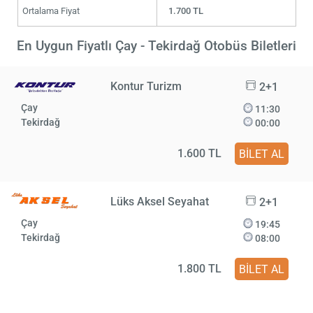
Ortalama Fiyat
1.700 TL
En Uygun Fiyatlı Çay - Tekirdağ Otobüs Biletleri
Kontur Turizm
2+1
Çay
11:30
Tekirdağ
00:00
1.600 TL
BİLET AL
Lüks Aksel Seyahat
2+1
Çay
19:45
Tekirdağ
08:00
1.800 TL
BİLET AL