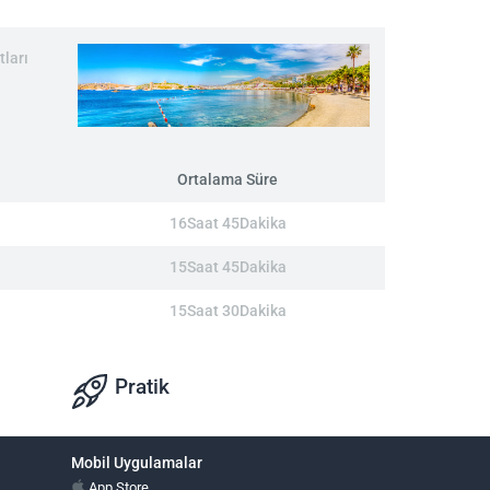
ları
Ortalama Süre
16Saat 45Dakika
15Saat 45Dakika
15Saat 30Dakika
Pratik
Mobil Uygulamalar
App Store