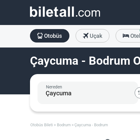
Otobüs
Uçak
Ote
Çaycuma - Bodrum Ot
Nereden
Otobüs Bileti
Bodrum
Çaycuma - Bodrum