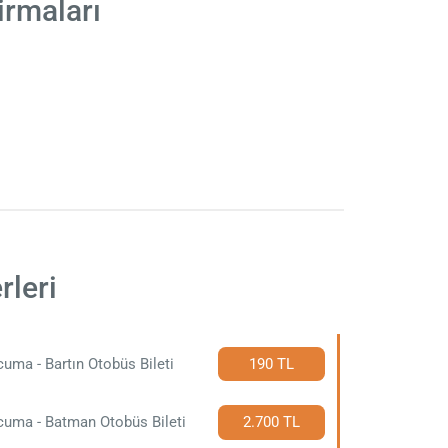
rmaları
leri
uma - Bartın Otobüs Bileti
190 TL
uma - Batman Otobüs Bileti
2.700 TL