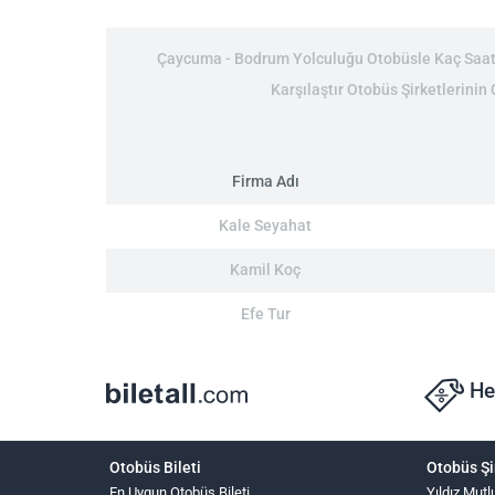
Çaycuma - Bodrum Yolculuğu Otobüsle Kaç Saat: 
Karşılaştır Otobüs Şirketlerinin
Firma Adı
Kale Seyahat
Kamil Koç
Efe Tur
He
Otobüs Bileti
Otobüs Şi
En Uygun Otobüs Bileti
Yıldız Mutl