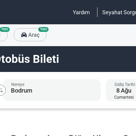
Yardım
Seyahat Sorg
Yeni
Yeni
l
Araç
obüs Bileti
Nereye
Gidiş Tarihi
8
Ağu
Cumartesi