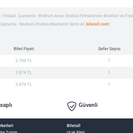
16Saat. Çaycuma - Bodrum Arası Otobüs Firmalarının Biletleri ve Fiyat
 Çaycuma - Bodrum Otobüs Biletlerini Satın Al:
biletall.com
!
Bilet Fiyatı
Sefer Sayısı
2.700 TL
1
2.879 TL
1
2.879 TL
1
saplı
Güvenli
rketleri
Biletall
ular Turizm
Uçak Bileti