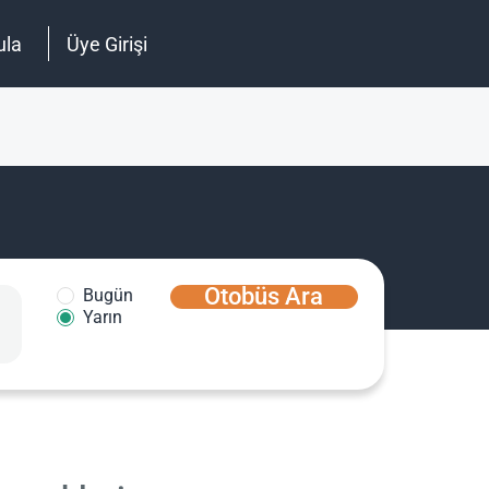
ula
Üye Girişi
Otobüs Ara
Bugün
Yarın