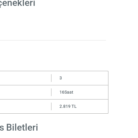
enekleri
3
16Saat
2.819 TL
Biletleri