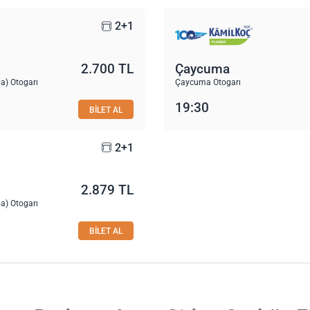
2+1
2.700 TL
Çaycuma
a) Otogarı
Çaycuma Otogarı
19:30
BİLET AL
2+1
2.879 TL
a) Otogarı
BİLET AL