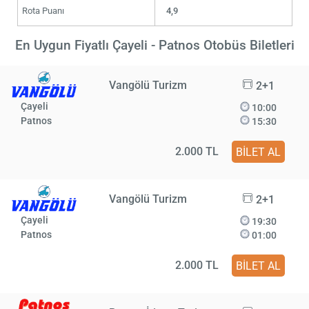
Rota Puanı
4,9
En Uygun Fiyatlı Çayeli - Patnos Otobüs Biletleri
Vangölü Turizm
2+1
Çayeli
10:00
Patnos
15:30
2.000 TL
BİLET AL
Vangölü Turizm
2+1
Çayeli
19:30
Patnos
01:00
2.000 TL
BİLET AL