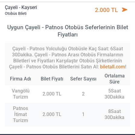
Çayeli - Kayseri
2.000 TL
Otobüs Bileti
Uygun Çayeli - Patnos Otobüs Seferlerinin Bilet
Fiyatları
Çayeli - Patnos Yolculuğu Otobüsle Kaç Saat: 6Saat
30Dakika. Çayeli - Patnos Arası Otobüs Firmalarının
Biletleri ve Fiyatları Karşılaştır Otobüs Şirketlerinin
Çayeli - Patnos Otobüs Biletlerini Satın Al:
biletall.com
!
Ortalama
Firma Adı
Bilet Fiyatı
Sefer Sayısı
Süre
Vangölü
5Saat
2.000 TL
2
Turizm
30Dakika
Patnos
8Saat
İtimat
2.000 TL
1
30Dakika
Turizm