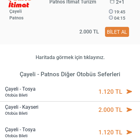
Patnos İtimat Turizm
2+1
Çayeli
19:45
Patnos
04:15
2.000 TL
BİLET AL
Haritada görmek için tıklayınız.
Çayeli - Patnos Diğer Otobüs Seferleri
Çayeli - Tosya
1.120 TL
Otobüs Bileti
Çayeli - Kayseri
2.000 TL
Otobüs Bileti
Çayeli - Tosya
1.120 TL
Otobüs Bileti